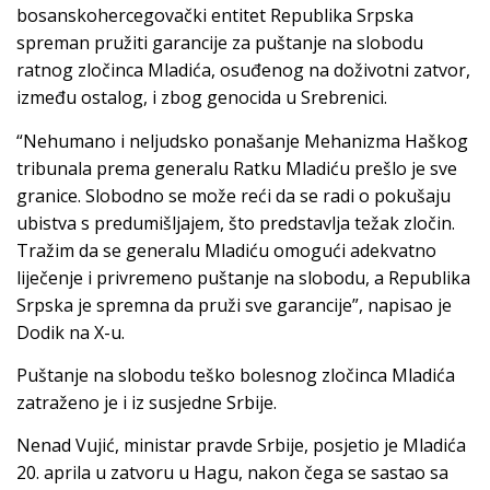
bosanskohercegovački entitet Republika Srpska
spreman pružiti garancije za puštanje na slobodu
ratnog zločinca Mladića, osuđenog na doživotni zatvor,
između ostalog, i zbog genocida u Srebrenici.
“Nehumano i neljudsko ponašanje Mehanizma Haškog
tribunala prema generalu Ratku Mladiću prešlo je sve
granice. Slobodno se može reći da se radi o pokušaju
ubistva s predumišljajem, što predstavlja težak zločin.
Tražim da se generalu Mladiću omogući adekvatno
liječenje i privremeno puštanje na slobodu, a Republika
Srpska je spremna da pruži sve garancije”, napisao je
Dodik na X-u.
Puštanje na slobodu teško bolesnog zločinca Mladića
zatraženo je i iz susjedne Srbije.
Nenad Vujić, ministar pravde Srbije, posjetio je Mladića
20. aprila u zatvoru u Hagu, nakon čega se sastao sa