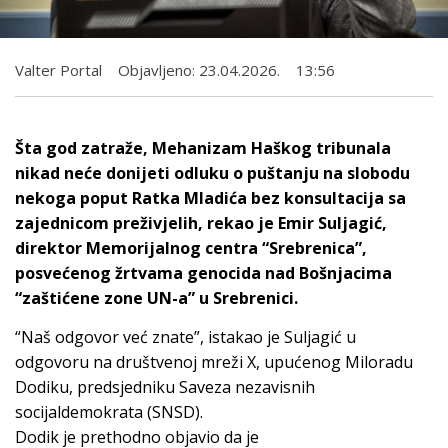
Valter Portal
Objavljeno:
23.04.2026.
13:56
Šta god zatraže, Mehanizam Haškog tribunala
nikad neće donijeti odluku o puštanju na slobodu
nekoga poput Ratka Mladića bez konsultacija sa
zajednicom preživjelih, rekao je Emir Suljagić,
direktor Memorijalnog centra “Srebrenica”,
posvećenog žrtvama genocida nad Bošnjacima
“zaštićene zone UN-a” u Srebrenici.
“Naš odgovor već znate”, istakao je Suljagić u
odgovoru na društvenoj mreži X, upućenog Miloradu
Dodiku, predsjedniku Saveza nezavisnih
socijaldemokrata (SNSD).
Dodik je prethodno objavio da je