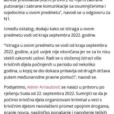
putovanja i zabrane komunikacije sa osumnjičenima i
svjedocima u ovom predmetu”, navodi se u odgovoru za
N1.
Između ostalog, dodaju kako se istraga u ovom
predmetu vodi od kraja septembra 2022. godine.
“Istraga u ovom predmetu se vodi od kraja septembra
2022. godine, a još uvijek nije okončana jer se za to nisu
stekli zakonski uslovi. Radi se o složenoj istrazi više
krivičnih dijela počinjenih u periodu od nekoliko
godina, u kojoj se dio dokaza pribavlja od drugih država
putem međunarodne pravne pomoći”, navodi se.
Podsjetimo,
Admir Arnautović
se nalazi u pritvoru po
rješenju Suda od 22. septembra 2022. Sumnjiči se da je
počinio krivična djela organizovani kriminal u vezi s
krivičnim djelom neovlašteni promet opojnim drogama,
pranje novca, nasilničko ponašanje i nanošenje teških