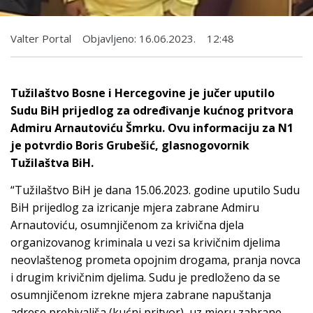
Valter Portal
Objavljeno:
16.06.2023.
12:48
Tužilaštvo Bosne i Hercegovine je jučer uputilo
Sudu BiH prijedlog za određivanje kućnog pritvora
Admiru Arnautoviću Šmrku. Ovu informaciju za N1
je potvrdio Boris Grubešić, glasnogovornik
Tužilaštva BiH.
“Tužilaštvo BiH je dana 15.06.2023. godine uputilo Sudu
BiH prijedlog za izricanje mjera zabrane Admiru
Arnautoviću, osumnjičenom za krivična djela
organizovanog kriminala u vezi sa krivičnim djelima
neovlaštenog prometa opojnim drogama, pranja novca
i drugim krivičnim djelima. Sudu je predloženo da se
osumnjičenom izrekne mjera zabrane napuštanja
adrese prebivališa (kućni pritvor), uz mjeru zabrane