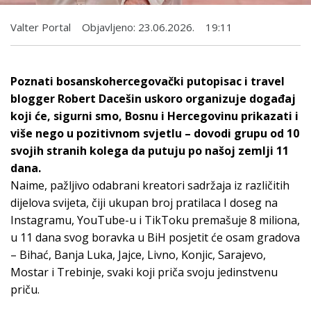
Valter Portal
Objavljeno:
23.06.2026.
19:11
Poznati bosanskohercegovački putopisac i travel
blogger Robert Dacešin uskoro organizuje događaj
koji će, sigurni smo, Bosnu i Hercegovinu prikazati i
više nego u pozitivnom svjetlu – dovodi grupu od 10
svojih stranih kolega da putuju po našoj zemlji 11
dana.
Naime, pažljivo odabrani kreatori sadržaja iz različitih
dijelova svijeta, čiji ukupan broj pratilaca I doseg na
Instagramu, YouTube-u i TikToku premašuje 8 miliona,
u 11 dana svog boravka u BiH posjetit će osam gradova
– Bihać, Banja Luka, Jajce, Livno, Konjic, Sarajevo,
Mostar i Trebinje, svaki koji priča svoju jedinstvenu
priču.