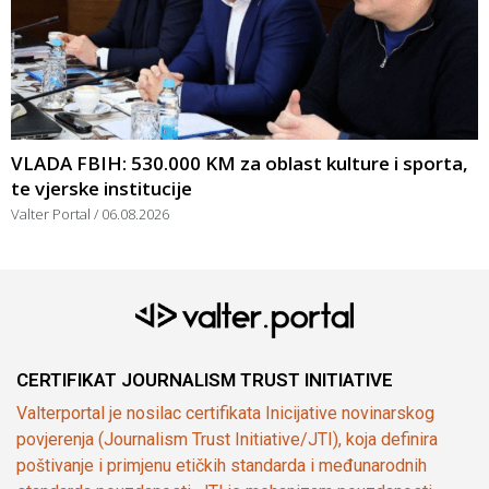
VLADA FBIH: 530.000 KM za oblast kulture i sporta,
te vjerske institucije
Valter Portal
06.08.2026
CERTIFIKAT JOURNALISM TRUST INITIATIVE
Valterportal je nosilac certifikata Inicijative novinarskog
povjerenja (Journalism Trust Initiative/JTI), koja definira
poštivanje i primjenu etičkih standarda i međunarodnih