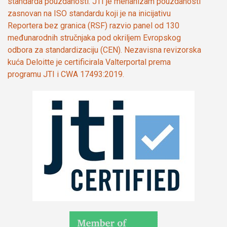
standarda pouzdanosti. JTI je mehanizam pouzdanosti
zasnovan na ISO standardu koji je na inicijativu
Reportera bez granica (RSF) razvio panel od 130
međunarodnih stručnjaka pod okriljem Evropskog
odbora za standardizaciju (CEN). Nezavisna revizorska
kuća Deloitte je certificirala Valterportal prema
programu JTI i CWA 17493:2019.