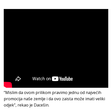
“Mislim da ovom prilikom pravimo jednu od najvećih
promocija naše zemlje i da ovo zaista može imati veliki
odjek”, rekao je Dacešin.