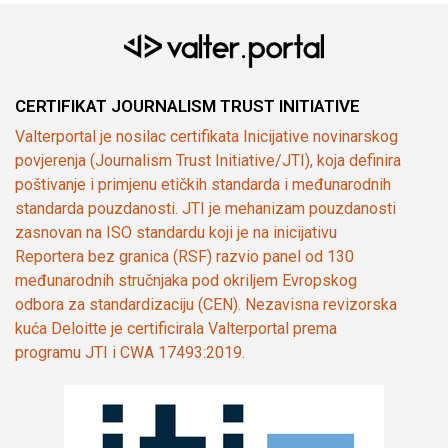
CERTIFIKAT JOURNALISM TRUST INITIATIVE
Valterportal je nosilac certifikata Inicijative novinarskog
povjerenja (Journalism Trust Initiative/JTI), koja definira
poštivanje i primjenu etičkih standarda i međunarodnih
standarda pouzdanosti. JTI je mehanizam pouzdanosti
zasnovan na ISO standardu koji je na inicijativu
Reportera bez granica (RSF) razvio panel od 130
međunarodnih stručnjaka pod okriljem Evropskog
odbora za standardizaciju (CEN). Nezavisna revizorska
kuća Deloitte je certificirala Valterportal prema
programu JTI i CWA 17493:2019.