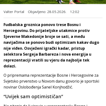
Valter Portal
Objavljeno:
28.05.2026.
12:02
Fudbalska groznica ponovo trese Bosnu i
Hercegovinu. Do prijateljske utakmice protiv
Sjeverne Makedonije broje se sati, a među
navijačima se ponovo budi optimizam kakav dugo
nije viđen. Osvježeni igrački kadar, pristup
selektora Sergeja Barbareza i nova energija u
reprezentaciji vratili su vjeru da najbolje tek
dolazi.
O pripremama reprezentacije Bosne i Hercegovine za
Svjetsko prvenstvo u Novom danu govorio je sportski
novinar Oslobođenja Sanel Konjhodžić.
“Uvijek sam optimističan”
Na pitanje da li vjeruje u reprezentaciju Bosne i