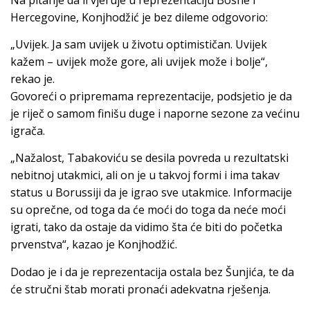
Hercegovine, Konjhodžić je bez dileme odgovorio:
„Uvijek. Ja sam uvijek u životu optimističan. Uvijek
kažem – uvijek može gore, ali uvijek može i bolje“,
rekao je.
Govoreći o pripremama reprezentacije, podsjetio je da
je riječ o samom finišu duge i naporne sezone za većinu
igrača.
„Nažalost, Tabakoviću se desila povreda u rezultatski
nebitnoj utakmici, ali on je u takvoj formi i ima takav
status u Borussiji da je igrao sve utakmice. Informacije
su oprečne, od toga da će moći do toga da neće moći
igrati, tako da ostaje da vidimo šta će biti do početka
prvenstva“, kazao je Konjhodžić.
Dodao je i da je reprezentacija ostala bez Šunjića, te da
će stručni štab morati pronaći adekvatna rješenja.