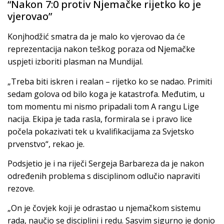
“Nakon 7:0 protiv Njemačke rijetko ko je
vjerovao”
Konjhodžić smatra da je malo ko vjerovao da će
reprezentacija nakon teškog poraza od Njemačke
uspjeti izboriti plasman na Mundijal.
„Treba biti iskren i realan – rijetko ko se nadao. Primiti
sedam golova od bilo koga je katastrofa. Međutim, u
tom momentu mi nismo pripadali tom A rangu Lige
nacija. Ekipa je tada rasla, formirala se i pravo lice
počela pokazivati tek u kvalifikacijama za Svjetsko
prvenstvo“, rekao je.
Podsjetio je i na riječi Sergeja Barbareza da je nakon
određenih problema s disciplinom odlučio napraviti
rezove.
„On je čovjek koji je odrastao u njemačkom sistemu
rada, naučio se disciplini i redu. Sasvim sigurno je donio