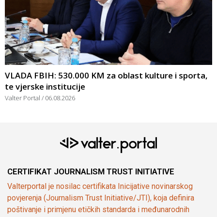
VLADA FBIH: 530.000 KM za oblast kulture i sporta,
te vjerske institucije
Valter Portal
06.08.2026
CERTIFIKAT JOURNALISM TRUST INITIATIVE
Valterportal je nosilac certifikata Inicijative novinarskog
povjerenja (Journalism Trust Initiative/JTI), koja definira
poštivanje i primjenu etičkih standarda i međunarodnih