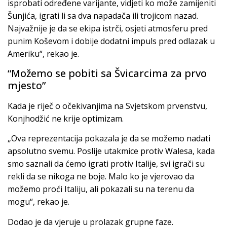
isprobati određene varijante, vidjeti ko može zamijeniti
Šunjića, igrati li sa dva napadača ili trojicom nazad.
Najvažnije je da se ekipa istrči, osjeti atmosferu pred
punim Koševom i dobije dodatni impuls pred odlazak u
Ameriku“, rekao je.
“Možemo se pobiti sa Švicarcima za prvo
mjesto”
Kada je riječ o očekivanjima na Svjetskom prvenstvu,
Konjhodžić ne krije optimizam.
„Ova reprezentacija pokazala je da se možemo nadati
apsolutno svemu. Poslije utakmice protiv Walesa, kada
smo saznali da ćemo igrati protiv Italije, svi igrači su
rekli da se nikoga ne boje. Malo ko je vjerovao da
možemo proći Italiju, ali pokazali su na terenu da
mogu“, rekao je.
Dodao je da vjeruje u prolazak grupne faze.