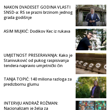
NAKON DVADESET GODINA VLASTI
SNSD-a: RS se prazni brzinom jednog
grada godišnje
ASIM MUJKIĆ: Dodikov Kec iz rukava
UMJETNOST PRESERAVANJA: Kako je
Stanivuković od pukog raspisivanja
tendera napravio umjetnički čin
TANJA TOPIĆ: 140 miliona razloga za
predizbornu glumu
INTERVJU ANDRAŽ ROŽMAN:
Nacionalizam je želja za