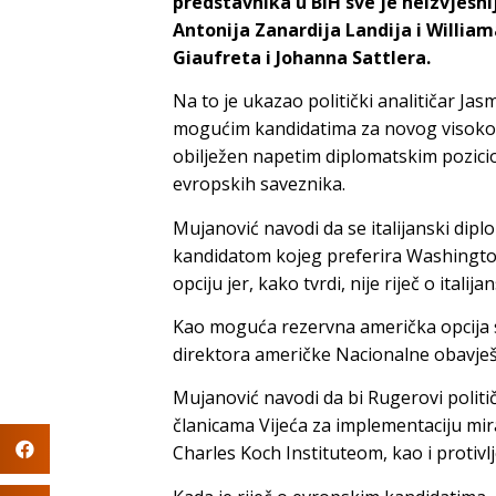
predstavnika u BiH sve je neizvjesni
Antonija Zanardija Landija i Willi
Giaufreta i Johanna Sattlera.
Na to je ukazao politički analitičar J
mogućim kandidatima za novog visokog p
obilježen napetim diplomatskim pozic
evropskih saveznika.
Mujanović navodi da se italijanski dip
kandidatom kojeg preferira Washington,
opciju jer, kako tvrdi, nije riječ o ita
Kao moguća rezervna američka opcija s
direktora američke Nacionalne obavješt
Mujanović navodi da bi Rugerovi politi
članicama Vijeća za implementaciju mir
Charles Koch Instituteom, kao i protiv