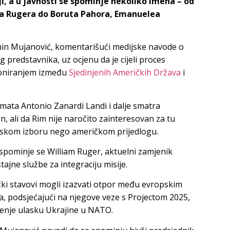
ji, a u javnosti se spominje nekoliko imena – od
ama Rugera do Boruta Pahora, Emanuelea
asmin Mujanović, komentarišući medijske navode o
redstavnika, uz ocjenu da je cijeli proces
ioniranjem između
Sjedinjenih Američkih Država
i
lomata Antonio Zanardi Landi
i dalje smatra
 ali da Rim nije naročito zainteresovan za tu
lijanskom izboru nego američkom prijedlogu.
pominje se William Ruger, aktuelni zamjenik
ajne službe za integraciju misije.
čki stavovi mogli izazvati otpor među evropskim
a, podsjećajući na njegove veze s Projectom 2025,
ljenje ulasku Ukrajine u NATO.