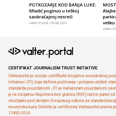
POTKOZARJE KOD BANJA LUKE:
MOSTA
Mladić poginuo u teškoj
Alajbe
saobraćajnoj nesreći
parkir
veliku
Valter Portal
09.08.2026
Valter P
CERTIFIKAT JOURNALISM TRUST INITIATIVE
Valterportal je nosilac certifikata Inicijative novinarskog po
Initiative/JTI), koja definira poštivanje i primjenu etičkih s
standarda pouzdanosti. JTI je mehanizam pouzdanosti zasn
je na inicijativu Reportera bez granica (RSF) razvio panel 
stručnjaka pod okriljem Evropskog odbora za standardizaci
revizorska kuća Deloitte je certificirala Valterportal prema
17493:2019.