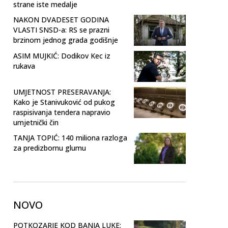
strane iste medalje
NAKON DVADESET GODINA
VLASTI SNSD-a: RS se prazni
brzinom jednog grada godišnje
ASIM MUJKIĆ: Dodikov Kec iz
rukava
UMJETNOST PRESERAVANJA:
Kako je Stanivuković od pukog
raspisivanja tendera napravio
umjetnički čin
TANJA TOPIĆ: 140 miliona razloga
za predizbornu glumu
NOVO
POTKOZARJE KOD BANJA LUKE: