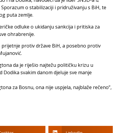
o i na Dodika, navodeći da je lider SNSD-a iz
porazum o stabilizaciji i pridruživanju s BiH, te
og puta zemlje.
ičke odluke o ukidanju sankcija i pritiska za
ve ohrabrenije.
 prijetnje protiv države BiH, a posebno protiv
Mujanović.
ona da je riješio najtežu političku krizu u
od Dodika svakim danom djeluje sve manje
ngtona za Bosnu, ona nije uspjela, najblaže rečeno”,
Twitter
LinkedIn