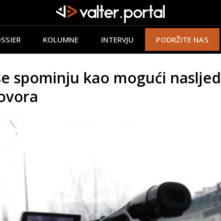
SSIER
KOLUMNE
INTERVJU
PODRŽITE NAS
 spominju kao mogući nasljedn
ovora