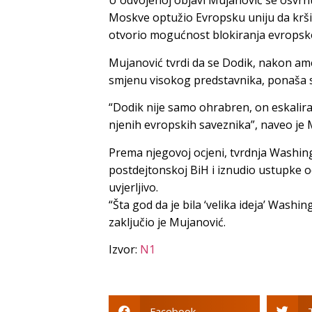
U odvojenoj objavi Mujanović se osvrnu
Moskve optužio Evropsku uniju da krši S
otvorio mogućnost blokiranja evropsk
Mujanović tvrdi da se Dodik, nakon amer
smjenu visokog predstavnika, ponaša s
“Dodik nije samo ohrabren, on eskalira
njenih evropskih saveznika”, naveo je 
Prema njegovoj ocjeni, tvrdnja Washingt
postdejtonskoj BiH i iznudio ustupke 
uvjerljivo.
“Šta god da je bila ‘velika ideja’ Washi
zaključio je Mujanović.
Izvor:
N1
Facebook