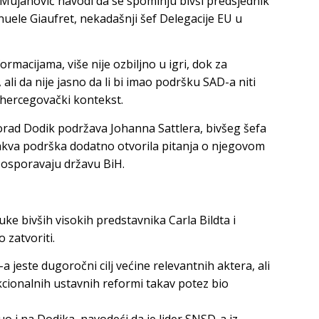
 Mujanović navodi da se spominju bivši predsjednik
uele Giaufret, nekadašnji šef Delegacije EU u
rmacijama, više nije ozbiljno u igri, dok za
ali da nije jasno da li bi imao podršku SAD-a niti
hercegovački kontekst.
rad Dodik podržava Johanna Sattlera, bivšeg šefa
 takva podrška dodatno otvorila pitanja o njegovom
 osporavaju državu BiH.
ke bivših visokih predstavnika Carla Bildta i
 zatvoriti.
 jeste dugoročni cilj većine relevantnih aktera, ali
kcionalnih ustavnih reformi takav potez bio