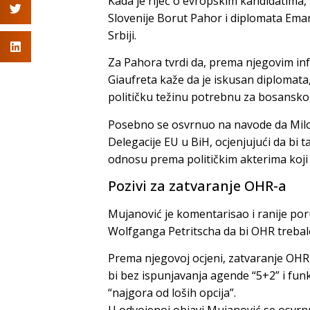
Kada je riječ o evropskim kandidatima,
Slovenije Borut Pahor i diplomata Eman
Srbiji.
Za Pahora tvrdi da, prema njegovim info
Giaufreta kaže da je iskusan diplomata, 
političku težinu potrebnu za bosansko
Posebno se osvrnuo na navode da Milo
Delegacije EU u BiH, ocjenjujući da bi
odnosu prema političkim akterima koji
Pozivi za zatvaranje OHR-a
Mujanović je komentarisao i ranije poru
Wolfganga Petritscha da bi OHR trebalo
Prema njegovoj ocjeni, zatvaranje OHR-a
bi bez ispunjavanja agende “5+2” i fun
“najgora od loših opcija”.