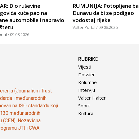
R: Dio ruševine
RUMUNIJA: Potopljene ba
govića kuće pao na
Dunavu da bi se podigao
ane automobile i napravio
vodostaj rijeke
 štetu
Valter Portal
09.08.2026
ortal
09.08.2026
RUBRIKE
Vijesti
Dossier
Kolumne
Intervju
vjerenja (Journalism Trust
Valter Halter
tandarda i međunarodnih
Sport
ovan na ISO standardu koji
Kultura
od 130 međunarodnih
ju (CEN). Nezavisna
 programu JTI i CWA