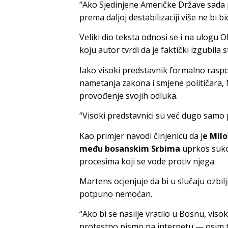
“Ako Sjedinjene Američke Države sada
prema daljoj destabilizaciji više ne bi 
Veliki dio teksta odnosi se i na ulogu 
koju autor tvrdi da je faktički izgubila 
Iako visoki predstavnik formalno rasp
nametanja zakona i smjene političara,
provođenje svojih odluka.
“Visoki predstavnici su već dugo samo p
Kao primjer navodi činjenicu da j
e Milo
među bosanskim Srbima
uprkos suko
procesima koji se vode protiv njega.
Martens ocjenjuje da bi u slučaju ozbil
potpuno nemoćan.
“Ako bi se nasilje vratilo u Bosnu, vis
protestno pismo na internetu — osim t