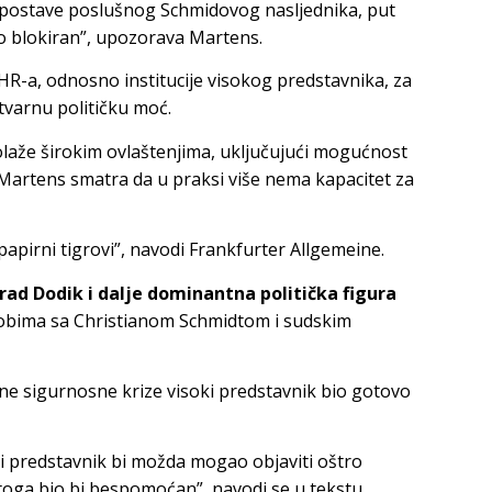
 postave poslušnog Schmidovog nasljednika, put
bio blokiran”, upozorava Martens.
OHR-a, odnosno institucije visokog predstavnika, za
stvarnu političku moć.
olaže širokim ovlaštenjima, uključujući mogućnost
 Martens smatra da u praksi više nema kapacitet za
apirni tigrovi”, navodi Frankfurter Allgemeine.
rad Dodik i dalje dominantna politička figura
bima sa Christianom Schmidtom i sudskim
jne sigurnosne krize visoki predstavnik bio gotovo
oki predstavnik bi možda mogao objaviti oštro
oga bio bi bespomoćan”, navodi se u tekstu.