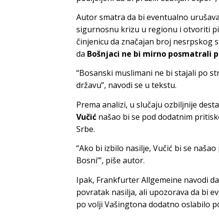
Autor smatra da bi eventualno urušava
sigurnosnu krizu u regionu i otvoriti
činjenicu da značajan broj nesrpskog st
da
Bošnjaci ne bi mirno posmatrali 
“Bosanski muslimani ne bi stajali po st
državu”, navodi se u tekstu.
Prema analizi, u slučaju ozbiljnije desta
Vučić
našao bi se pod dodatnim pritisko
Srbe.
“Ako bi izbilo nasilje, Vučić bi se naš
Bosni’”, piše autor.
Ipak, Frankfurter Allgemeine navodi da
povratak nasilja, ali upozorava da bi
po volji Vašingtona dodatno oslabilo