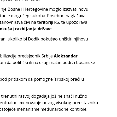
nje Bosne i Hercegovine moglo izazvati novu
 pitanje mogućeg sukoba. Posebno naglašava
anovništva živi na teritoriji RS, te upozorava
pokušaj razbijanja države
.
rani ukoliko bi Dodik pokušao uništiti njihovu
bilizacije predsjednik Srbije
Aleksandar
m da politički ili na drugi način podrži bosanske
ao pod pritiskom da pomogne ‘srpskoj braći u
 trenutni razvoj događaja još ne znači nužno
 eventualno imenovanje novog visokog predstavnika
 postojeće mehanizme međunarodne kontrole.