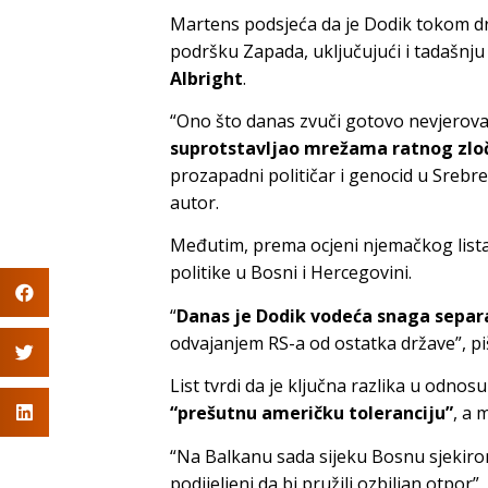
Martens podsjeća da je Dodik tokom d
podršku Zapada, uključujući i tadašnj
Albright
.
“Ono što danas zvuči gotovo nevjerovat
suprotstavljao mrežama ratnog zlo
prozapadni političar i genocid u Sreb
autor.
Međutim, prema ocjeni njemačkog lista,
politike u Bosni i Hercegovini.
“
Danas je Dodik vodeća snaga separ
odvajanjem RS-a od ostatka države”, p
List tvrdi da je ključna razlika u odnosu
“prešutnu američku toleranciju”
, a 
“Na Balkanu sada sijeku Bosnu sjekirom,
podijeljeni da bi pružili ozbiljan otpor