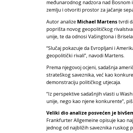
međunarodnog nadzora nad Bosnom i H
zemlju i otvoriti prostor za jačanje sepa
Autor analize
Michael Martens
tvrdi 
poprišta novog geopolitičkog rivalstv
unije, te da odnosi Vašingtona i Brise
“Slučaj pokazuje da Evropljani i Amerik
geopolitički rivali”, navodi Martens.
Prema njegovoj ocjeni, sadašnja američ
strateškog saveznika, već kao konkure
demonstraciju političkog utjecaja.
“Iz perspektive sadašnjih vlasti u Was
unije, nego kao njene konkurente”, piš
Veliki dio analize posvećen je bivš
Frankfurter Allgemeine opisuje kao naj
jednog od najbližih saveznika ruskog p