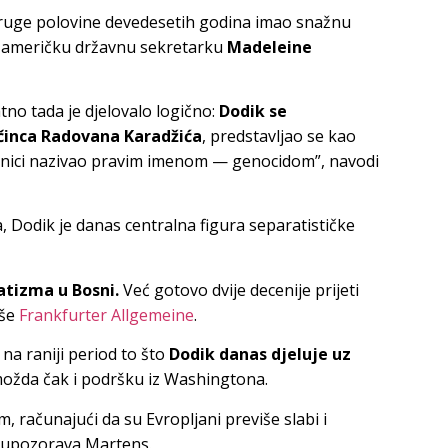
ruge polovine devedesetih godina imao snažnu
u američku državnu sekretarku
Madeleine
no tada je djelovalo logično:
Dodik se
činca
Radovana Karadžića
, predstavljao se kao
renici nazivao pravim imenom — genocidom”, navodi
 Dodik je danas centralna figura separatističke
atizma u Bosni.
Već gotovo dvije decenije prijeti
iše
Frankfurter Allgemeine
.
 na raniji period to što
Dodik danas djeluje uz
možda čak i podršku iz Washingtona.
 računajući da su Evropljani previše slabi i
”, upozorava Martens.