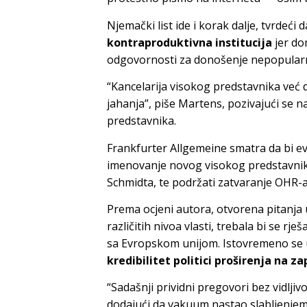
Njemački list ide i korak dalje, tvrdeći d
kontraproduktivna institucija
jer do
odgovornosti za donošenje nepopularn
“Kancelarija visokog predstavnika već d
jahanja”, piše Martens, pozivajući se na
predstavnika.
Frankfurter Allgemeine smatra da bi evr
imenovanje novog visokog predstavnik
Schmidta, te podržati zatvaranje OHR-a
Prema ocjeni autora, otvorena pitanja
različitih nivoa vlasti, trebala bi se r
sa Evropskom unijom. Istovremeno se
kredibilitet politici proširenja na z
“Sadašnji prividni pregovori bez vidljiv
dodajući da vakuum nastao slabljenjem e