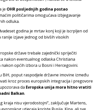
a je
OHR posljednjih godina postao
maćim političarima omogućava izbjegavanje
ih odluka.
vadeset godina je mrtav konj koji je iscrpljen od
 ranije izjave jednog od bivših visokih
opske države trebale zajednički spriječiti
a nakon eventualnog odlaska Christiana
 nakon općih izbora u Bosni i Hercegovini.
 u BiH, poput raspodjele državne imovine između
ješavati kroz proces europskih integracija i pregovore
 upozorava da
Evropska unija mora hitno vratiti
apadni Balkan
.
og kraja nisu vjerodostojni”, zaključuje Martens,
vropskog utjecaja koriste Rusija, Kina, ali sve