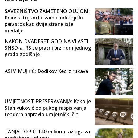
SAVEZNIŠTVO ZAMETENO OLUJOM:
Kninski trijumfalizam i mrkonjićki
parastos kao dvije strane iste
medalje
NAKON DVADESET GODINA VLASTI
SNSD-a: RS se prazni brzinom jednog
grada godišnje
ASIM MUJKIĆ: Dodikov Kec iz rukava
UMJETNOST PRESERAVANJA: Kako je
Stanivuković od pukog raspisivanja
tendera napravio umjetnički čin
TANJA TOPIĆ: 140 miliona razloga za
predizbornu glumu