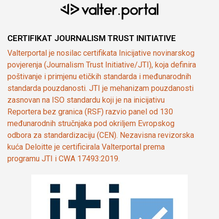
CERTIFIKAT JOURNALISM TRUST INITIATIVE
Valterportal je nosilac certifikata Inicijative novinarskog
povjerenja (Journalism Trust Initiative/JTI), koja definira
poštivanje i primjenu etičkih standarda i međunarodnih
standarda pouzdanosti. JTI je mehanizam pouzdanosti
zasnovan na ISO standardu koji je na inicijativu
Reportera bez granica (RSF) razvio panel od 130
međunarodnih stručnjaka pod okriljem Evropskog
odbora za standardizaciju (CEN). Nezavisna revizorska
kuća Deloitte je certificirala Valterportal prema
programu JTI i CWA 17493:2019.