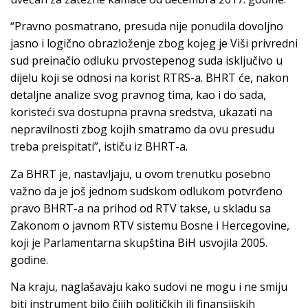
“Pravno posmatrano, presuda nije ponudila dovoljno
jasno i logično obrazloženje zbog kojeg je Viši privredni
sud preinačio odluku prvostepenog suda isključivo u
dijelu koji se odnosi na korist RTRS-a. BHRT će, nakon
detaljne analize svog pravnog tima, kao i do sada,
koristeći sva dostupna pravna sredstva, ukazati na
nepravilnosti zbog kojih smatramo da ovu presudu
treba preispitati”, ističu iz BHRT-a.
Za BHRT je, nastavljaju, u ovom trenutku posebno
važno da je još jednom sudskom odlukom potvrđeno
pravo BHRT-a na prihod od RTV takse, u skladu sa
Zakonom o javnom RTV sistemu Bosne i Hercegovine,
koji je Parlamentarna skupština BiH usvojila 2005.
godine.
Na kraju, naglašavaju kako sudovi ne mogu i ne smiju
biti instrument bilo čijih političkih ili finansijskih