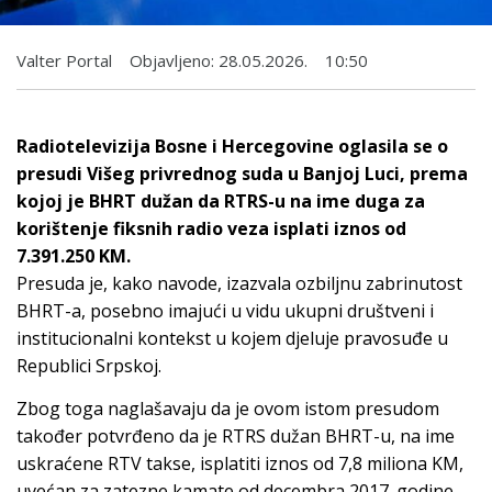
Valter Portal
Objavljeno:
28.05.2026.
10:50
Radiotelevizija Bosne i Hercegovine oglasila se o
presudi Višeg privrednog suda u Banjoj Luci, prema
kojoj je BHRT dužan da RTRS-u na ime duga za
korištenje fiksnih radio veza isplati iznos od
7.391.250 KM.
Presuda je, kako navode, izazvala ozbiljnu zabrinutost
BHRT-a, posebno imajući u vidu ukupni društveni i
institucionalni kontekst u kojem djeluje pravosuđe u
Republici Srpskoj.
Zbog toga naglašavaju da je ovom istom presudom
također potvrđeno da je RTRS dužan BHRT-u, na ime
uskraćene RTV takse, isplatiti iznos od 7,8 miliona KM,
uvećan za zatezne kamate od decembra 2017. godine.