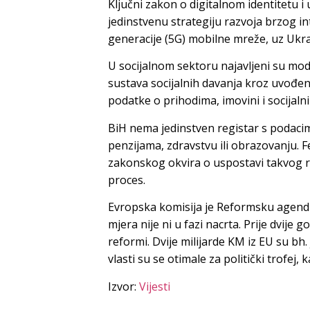
Ključni zakon o digitalnom identitetu i 
jedinstvenu strategiju razvoja brzog in
generacije (5G) mobilne mreže, uz Ukra
U socijalnom sektoru najavljeni su mod
sustava socijalnih davanja kroz uvođenj
podatke o prihodima, imovini i socijaln
BiH nema jedinstven registar s podacim
penzijama, zdravstvu ili obrazovanju. F
zakonskog okvira o uspostavi takvog r
proces.
Evropska komisija je Reformsku agendu
mjera nije ni u fazi nacrta. Prije dvije g
reformi. Dvije milijarde KM iz EU su bh.
vlasti su se otimale za politički trofej,
Izvor:
Vijesti