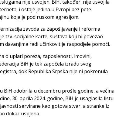
uslugama nije usvojen. BiH, također, nije usvojila
terneta, i ostaje jedina u Evropi bez pete
jinu koja je pod ruskom agresijom.
ernizacija zavoda za zapošljavanje i reforma
e tzv. socijalne karte, sustava koji bi povezao
im davanjima radi učinkovitije raspodjele pomoći.
a o uplati poreza, zaposlenosti, imovini,
ederacija BiH je tek započela izradu svog
egistra, dok Republika Srpska nije ni pokrenula
 BiH odobrila u decembru prošle godine, a većina
odine, 30. aprila 2024. godine, BiH je usaglasila listu
 javnosti servirane kao gotova stvar, a stranke iz
 kao dokaz uspjeha.