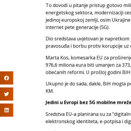
To dovodi u pitanje pristup gotovo mili
energetskog sektora, modernizaciji cesta 
jedinoj europskoj zemlji, osim Ukrajin
internet pete generacije (5G).
Dio sredstava uvjetovan je napretkom 
pravosuđa i borbu protiv korupcije u
Marta Kos, komesarka EU za proširenje,
976,6 miliona eura biti umanjen za 373
obećanih reformi. U prošloj godini BIH 
Ukupno je do sada, dakle, BiH mogla p
KM.
Jedini u Evropi bez 5G mobilne mrež
Sredstva EU-a planirana su za “digital
elektronskog identiteta, e-potpisa i dig