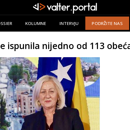
SSIER
KOLUMNE
INTERVJU
PODRŽITE NAS
e ispunila nijedno od 113 obe