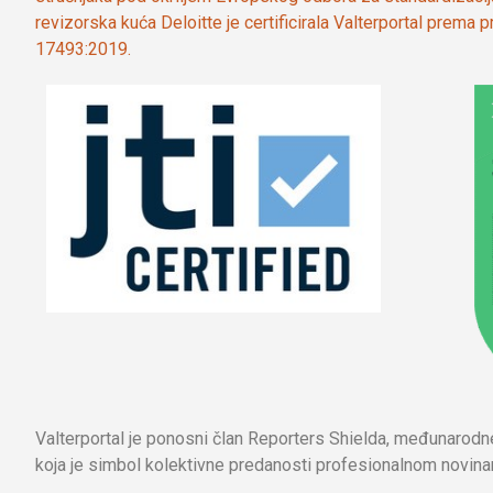
revizorska kuća Deloitte je certificirala Valterportal prema
17493:2019.
Valterportal je ponosni član Reporters Shielda, međunarod
koja je simbol kolektivne predanosti profesionalnom novinar