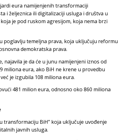
jardi eura namijenjenih transformaciji
i željeznica ili digitalizaciji usluga i društva u
e koja je pod ruskom agresijom, koja nema brzi
u poglavlju temeljna prava, koja uključuju reformu
z osnovna demokratska prava.
 najavila je da će u junu namijenjeni iznos od
,9 miliona eura, ako BiH ne krene u provedbu
već je izgubila 108 miliona eura.
ovući 481 milion eura, odnosno oko 860 miliona
e
nu transformaciju BiH” koja uključuje uvođenje
italnih javnih usluga.