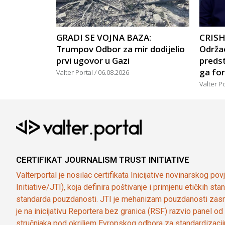
GRADI SE VOJNA BAZA:
CRISH
Trumpov Odbor za mir dodijelio
Održao
prvi ugovor u Gazi
predst
ga for
Valter Portal
06.08.2026
Valter P
CERTIFIKAT JOURNALISM TRUST INITIATIVE
Valterportal je nosilac certifikata Inicijative novinarskog po
Initiative/JTI), koja definira poštivanje i primjenu etičkih s
standarda pouzdanosti. JTI je mehanizam pouzdanosti zasn
je na inicijativu Reportera bez granica (RSF) razvio panel 
stručnjaka pod okriljem Evropskog odbora za standardizaci