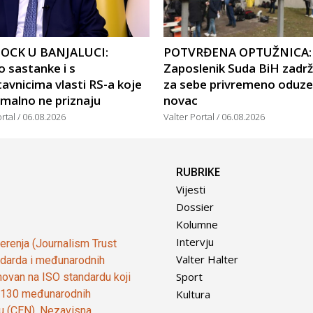
OCK U BANJALUCI:
POTVRĐENA OPTUŽNICA:
 sastanke i s
Zaposlenik Suda BiH zadr
avnicima vlasti RS-a koje
za sebe privremeno oduze
malno ne priznaju
novac
ortal
06.08.2026
Valter Portal
06.08.2026
RUBRIKE
Vijesti
Dossier
Kolumne
Intervju
vjerenja (Journalism Trust
Valter Halter
tandarda i međunarodnih
Sport
ovan na ISO standardu koji
Kultura
od 130 međunarodnih
ju (CEN). Nezavisna