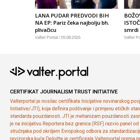
LANA PUDAR PREDVODI BIH
BOŽOV
NA EP: Pariz čeka najbolju bh.
ISTOČ
plivačicu
smrdi
Valter Portal
05.08.2026
Valter P
CERTIFIKAT JOURNALISM TRUST INITIATIVE
Valterportal je nosilac certifikata Inicijative novinarskog po
Initiative/JTI), koja definira poštivanje i primjenu etičkih s
standarda pouzdanosti. JTI je mehanizam pouzdanosti zasn
je na inicijativu Reportera bez granica (RSF) razvio panel 
stručnjaka pod okriljem Evropskog odbora za standardizaci
revizorska kuća Deloitte je certificirala Valterportal prema