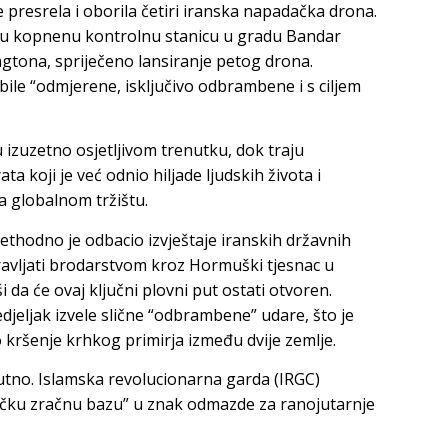
 presrela i oborila četiri iranska napadačka drona.
sku kopnenu kontrolnu stanicu u gradu Bandar
gtona, spriječeno lansiranje petog drona.
 bile “odmjerene, isključivo odbrambene i s ciljem
 u izuzetno osjetljivom trenutku, dok traju
 koji je već odnio hiljade ljudskih života i
a globalnom tržištu.
thodno je odbacio izvještaje iranskih državnih
ravljati brodarstvom kroz Hormuški tjesnac u
da će ovaj ključni plovni put ostati otvoren.
djeljak izvele slične “odbrambene” udare, što je
 kršenje krhkog primirja između dvije zemlje.
utno. Islamska revolucionarna garda (IRGC)
ričku zračnu bazu” u znak odmazde za ranojutarnje