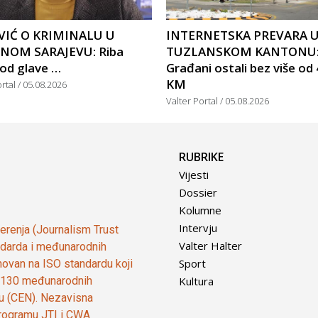
IĆ O KRIMINALU U
INTERNETSKA PREVARA 
NOM SARAJEVU: Riba
TUZLANSKOM KANTONU
 od glave …
Građani ostali bez više od
KM
ortal
05.08.2026
Valter Portal
05.08.2026
RUBRIKE
Vijesti
Dossier
Kolumne
Intervju
vjerenja (Journalism Trust
Valter Halter
tandarda i međunarodnih
Sport
ovan na ISO standardu koji
Kultura
od 130 međunarodnih
ju (CEN). Nezavisna
 programu JTI i CWA