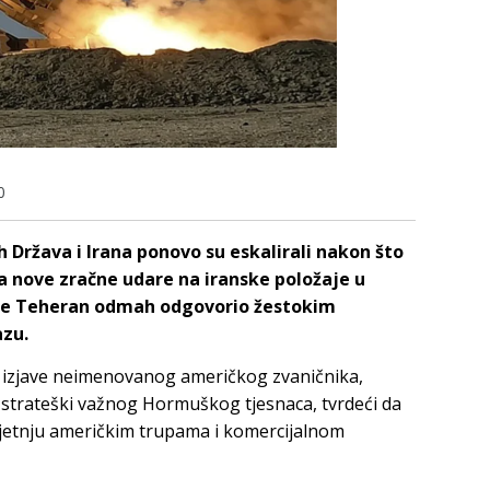
0
 Država i Irana ponovo su eskalirali nakon što
la nove zračne udare na iranske položaje u
 je Teheran odmah odgovorio žestokim
zu.
a izjave neimenovanog američkog zvaničnika,
 strateški važnog Hormuškog tjesnaca, tvrdeći da
prijetnju američkim trupama i komercijalnom