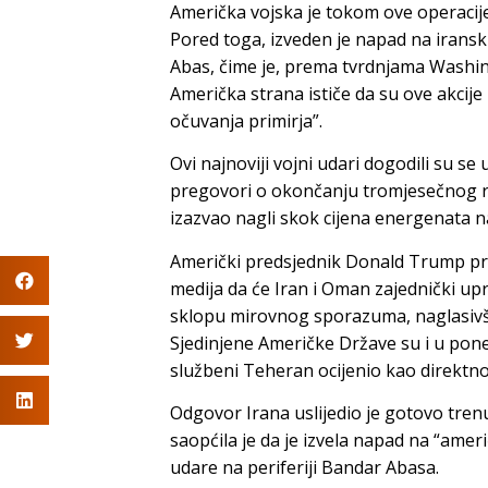
Američka vojska je tokom ove operacije
Pored toga, izveden je napad na iran
Abas, čime je, prema tvrdnjama Washin
Američka strana ističe da su ove akcije
očuvanja primirja”.
Ovi najnoviji vojni udari dogodili su se
pregovori o okončanju tromjesečnog rata
izazvao nagli skok cijena energenata n
Američki predsjednik Donald Trump pre
medija da će Iran i Oman zajednički up
sklopu mirovnog sporazuma, naglasivši 
Sjedinjene Američke Države su i u pone
službeni Teheran ocijenio kao direktno
Odgovor Irana uslijedio je gotovo tren
saopćila je da je izvela napad na “ame
udare na periferiji Bandar Abasa.