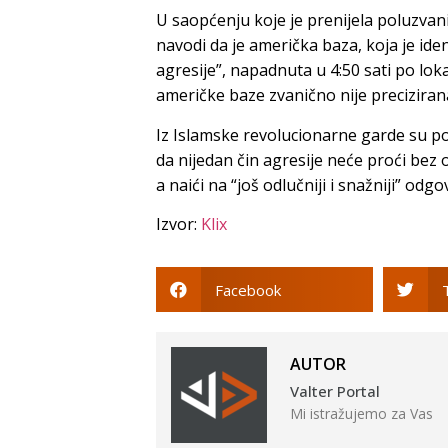
U saopćenju koje je prenijela poluzva
navodi da je američka baza, koja je ide
agresije”, napadnuta u 4:50 sati po l
američke baze zvanično nije preciziran
Iz Islamske revolucionarne garde su po
da nijedan čin agresije neće proći bez
a naići na “još odlučniji i snažniji” odgo
Izvor:
Klix
Facebook
AUTOR
Valter Portal
Mi istražujemo za Vas