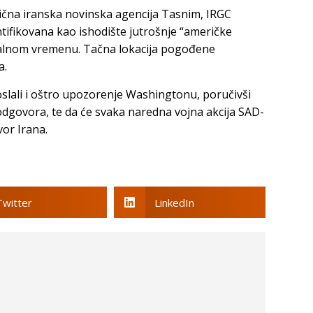
nična iranska novinska agencija Tasnim, IRGC
ntifikovana kao ishodište jutrošnje “američke
okalnom vremenu. Tačna lokacija pogođene
a.
slali i oštro upozorenje Washingtonu, poručivši
 odgovora, te da će svaka naredna vojna akcija SAD-
vor Irana.
Twitter
LinkedIn