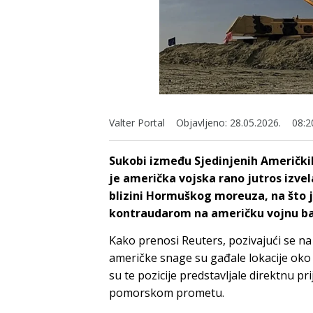
Valter Portal
Objavljeno:
28.05.2026.
08:2
Sukobi između Sjedinjenih Američkih
je američka vojska rano jutros izve
blizini Hormuškog moreuza, na što
kontraudarom na američku vojnu ba
Kako prenosi Reuters, pozivajući se n
američke snage su gađale lokacije oko
su te pozicije predstavljale direktnu 
pomorskom prometu.