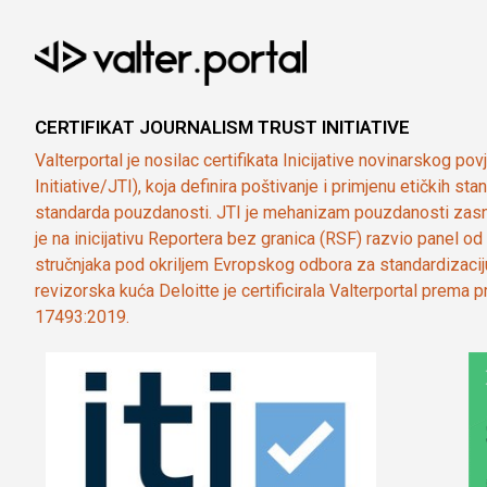
CERTIFIKAT JOURNALISM TRUST INITIATIVE
Valterportal je nosilac certifikata Inicijative novinarskog po
Initiative/JTI), koja definira poštivanje i primjenu etičkih s
standarda pouzdanosti. JTI je mehanizam pouzdanosti zasn
je na inicijativu Reportera bez granica (RSF) razvio panel 
stručnjaka pod okriljem Evropskog odbora za standardizaci
revizorska kuća Deloitte je certificirala Valterportal prema
17493:2019.