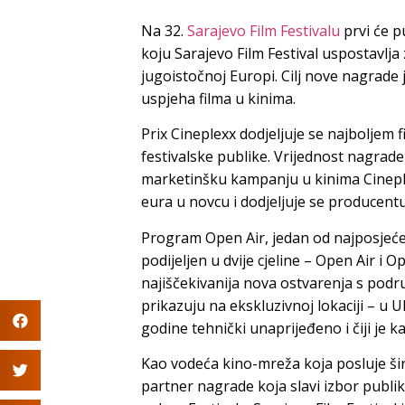
Na 32.
Sarajevo Film Festivalu
prvi će p
koju Sarajevo Film Festival uspostavl
jugoistočnoj Europi. Cilj nove nagrade 
uspjeha filma u kinima.
Prix Cineplexx dodjeljuje se najboljem
festivalske publike. Vrijednost nagrade
marketinšku kampanju u kinima Cineple
eura u novcu i dodjeljuje se producent
Program Open Air, jedan od najposjećen
podijeljen u dvije cjeline – Open Air i
najiščekivanija nova ostvarenja s podru
prikazuju na ekskluzivnoj lokaciji – u 
godine tehnički unaprijeđeno i čiji je 
Kao vodeća kino-mreža koja posluje ši
partner nagrade koja slavi izbor publike