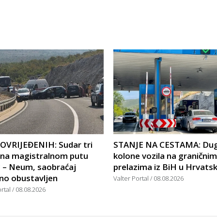
POVRIJEĐENIH: Sudar tri
STANJE NA CESTAMA: Du
a na magistralnom putu
kolone vozila na graničnim
c – Neum, saobraćaj
prelazima iz BiH u Hrvats
no obustavljen
Valter Portal
08.08.2026
ortal
08.08.2026