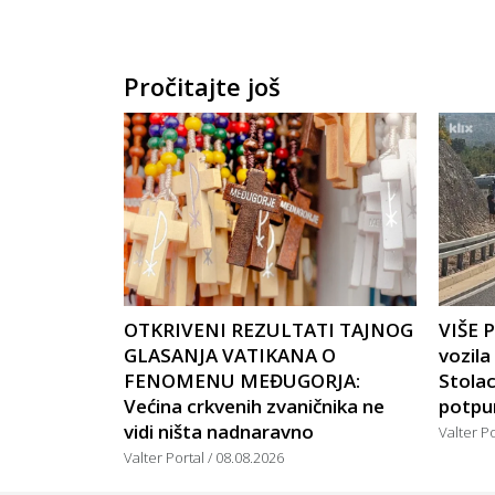
Pročitajte još
OTKRIVENI REZULTATI TAJNOG
VIŠE 
GLASANJA VATIKANA O
vozil
FENOMENU MEĐUGORJA:
Stola
Većina crkvenih zvaničnika ne
potpu
vidi ništa nadnaravno
Valter P
Valter Portal
08.08.2026