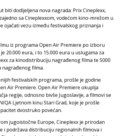
ut biti dodijeljena nova nagrada: Prix Cineplexx,
ja zajedno sa Cineplexxom, vodećom kino-mrežom u
je ojačati vezu između festivalskog priznanja i
 filmu iz programa Open Air Premiere po izboru
 je 20.000 eura, i to 15.000 eura u uslugama za
xx za kinodistribuciju nagrađenog filma te 5000
u nagrađenog filma.
ijih festivalskih programa, prošle je godine
 Open Air Premiere. Open Air Premiere okuplja
čja regije, odnosno bivše Jugoslavije, a filmovi se
UNIQA Ljetnom kinu Stari Grad, koje je prošle
kapacitet dvostruko povećan.
rom jugoistočne Europe, Cineplexx je prirodan
 i podržava distribuciju regionalnih filmova i