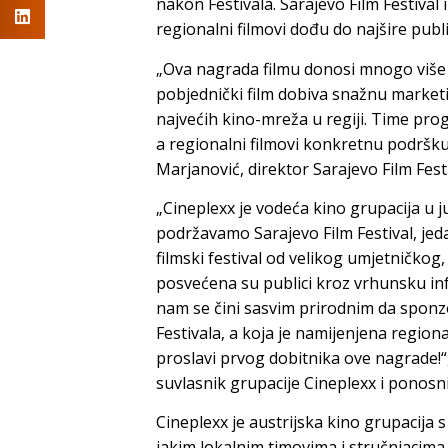
nakon Festivala. Sarajevo Film Festiva
regionalni filmovi dođu do najšire publ
„Ova nagrada filmu donosi mnogo više 
pobjednički film dobiva snažnu marketi
najvećih kino-mreža u regiji. Time pr
a regionalni filmovi konkretnu podršku 
Marjanović, direktor Sarajevo Film Festi
„Cineplexx je vodeća kino grupacija u 
podržavamo Sarajevo Film Festival, jeda
filmski festival od velikog umjetničko
posvećena su publici kroz vrhunsku in
nam se čini sasvim prirodnim da sponz
Festivala, a koja je namijenjena region
proslavi prvog dobitnika ove nagrade!“, 
suvlasnik grupacije Cineplexx i ponosn
Cineplexx je austrijska kino grupacija s
jakim lokalnim timovima i stručnjacim