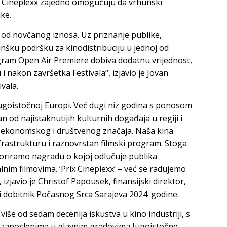
l i Cineplexx zajedno omogućuju da vrhunski
ike.
od novčanog iznosa. Uz priznanje publike,
nšku podršku za kinodistribuciju u jednoj od
ogram Open Air Premiere dobiva dodatnu vrijednost,
i nakon završetka Festivala“, izjavio je Jovan
vala.
jugoistočnoj Europi. Već dugi niz godina s ponosom
n od najistaknutijih kulturnih događaja u regiji i
g, ekonomskog i društvenog značaja. Naša kina
frastrukturu i raznovrstan filmski program. Stoga
oriramo nagradu o kojoj odlučuje publika
alnim filmovima. ‘Prix Cineplexx’ – već se radujemo
izjavio je Christof Papousek, finansijski direktor,
i dobitnik Počasnog Srca Sarajeva 2024. godine.
 više od sedam decenija iskustva u kino industriji, s
a zaposlenima u glavnim gradovima Jugoistočne