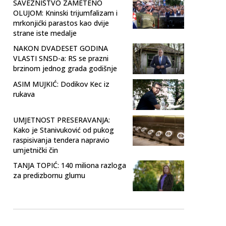
SAVEZNIŠTVO ZAMETENO
OLUJOM: Kninski trijumfalizam i
mrkonjićki parastos kao dvije
strane iste medalje
NAKON DVADESET GODINA
VLASTI SNSD-a: RS se prazni
brzinom jednog grada godišnje
ASIM MUJKIĆ: Dodikov Kec iz
rukava
UMJETNOST PRESERAVANJA:
Kako je Stanivuković od pukog
raspisivanja tendera napravio
umjetnički čin
TANJA TOPIĆ: 140 miliona razloga
za predizbornu glumu