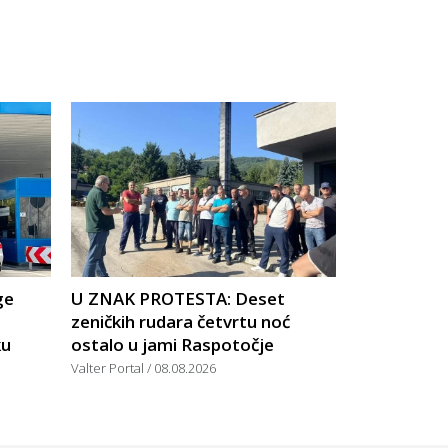
ge
U ZNAK PROTESTA: Deset
zeničkih rudara četvrtu noć
ku
ostalo u jami Raspotočje
Valter Portal
08.08.2026