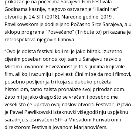
prikazan je na počecima Sarajevo Film Festivala.
Godinama kasnije, njegovo ostvarenje “Hladni rat”
otvorilo je 24. SFF (2018). Naredne godine, 2019.,
Pawlikowskom je dodijeljeno Počasno Srce Sarajeva, a u
sklopu programa “Posvećeno” (Tribute to) prikazana je
retrospektiva njegovih filmova.
“Ovo je doista festival koji mi je jako blizak. Izuzetno
cijenim poseban odnos koji sam u Sarajevu razvio s
Mirom i Jovanom. Povezanost je to s ljudima koji vole
film, ali koji razumiju i povijest. Čini mi se da moji filmovi,
posebno posljednja tri koja su duboko prožeta
historijom, tamo zaista pronalaze svoj prirodan dom.
Zato mi je jako drago što se vraćam i posebno me
veseli što će upravo ovaj naslov otvoriti Festival”, izjavio
je Pawel Pawlikowski istaknuvši višegodišnju uspješnu
saradnju s osnivačem SFF-a Mirsadom Purivatrom i
direktorom Festivala Jovanom Marjanovićem.