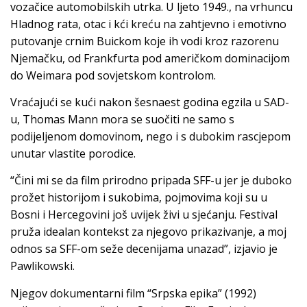
vozačice automobilskih utrka. U ljeto 1949., na vrhuncu
Hladnog rata, otac i kći kreću na zahtjevno i emotivno
putovanje crnim Buickom koje ih vodi kroz razorenu
Njemačku, od Frankfurta pod američkom dominacijom
do Weimara pod sovjetskom kontrolom.
Vraćajući se kući nakon šesnaest godina egzila u SAD-
u, Thomas Mann mora se suočiti ne samo s
podijeljenom domovinom, nego i s dubokim rascjepom
unutar vlastite porodice.
“Čini mi se da film prirodno pripada SFF-u jer je duboko
prožet historijom i sukobima, pojmovima koji su u
Bosni i Hercegovini još uvijek živi u sjećanju. Festival
pruža idealan kontekst za njegovo prikazivanje, a moj
odnos sa SFF-om seže decenijama unazad”, izjavio je
Pawlikowski.
Njegov dokumentarni film “Srpska epika” (1992)