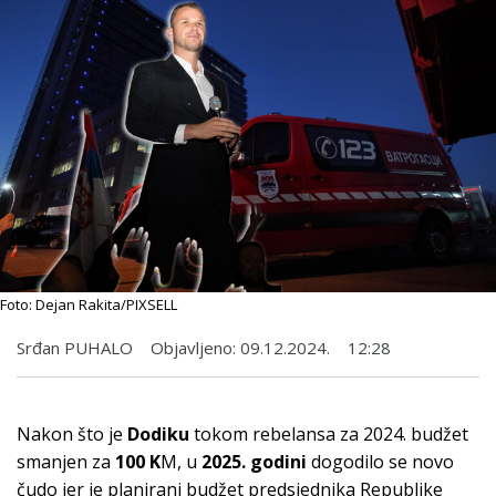
Foto: Dejan Rakita/PIXSELL
Srđan PUHALO
Objavljeno:
09.12.2024.
12:28
Nakon što je
Dodiku
tokom rebelansa za 2024. budžet
smanjen za
100 K
M, u
2025. godini
dogodilo se novo
čudo jer je planirani budžet predsjednika Republike