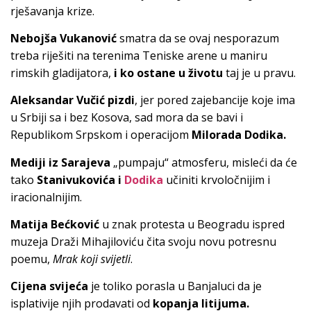
rješavanja krize.
Nebojša Vukanović
smatra da se ovaj nesporazum
treba riješiti na terenima Teniske arene u maniru
rimskih gladijatora,
i ko ostane u životu
taj je u pravu.
Aleksandar Vučić pizdi
, jer pored zajebancije koje ima
u Srbiji sa i bez Kosova, sad mora da se bavi i
Republikom Srpskom i operacijom
Milorada Dodika.
Mediji iz Sarajeva
„pumpaju“ atmosferu, misleći da će
tako
Stanivukovića i
Dodika
učiniti krvoločnijim i
iracionalnijim.
Matija Bećković
u znak protesta u Beogradu ispred
muzeja Draži Mihajiloviću čita svoju novu potresnu
poemu,
Mrak koji svijetli
.
Cijena svijeća
je toliko porasla u Banjaluci da je
isplativije njih prodavati od
kopanja litijuma.