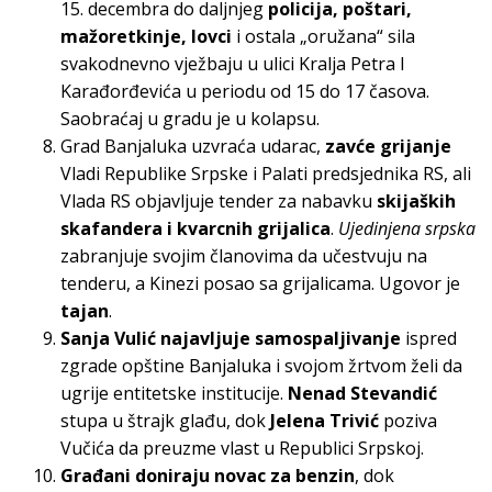
15. decembra do daljnjeg
policija, poštari,
mažoretkinje, lovci
i ostala „oružana“ sila
svakodnevno vježbaju u ulici Kralja Petra I
Karađorđevića u periodu od 15 do 17 časova.
Saobraćaj u gradu je u kolapsu.
Grad Banjaluka uzvraća udarac,
zavće grijanje
Vladi Republike Srpske i Palati predsjednika RS, ali
Vlada RS objavljuje tender za nabavku
skijaških
skafandera i kvarcnih grijalica
.
Ujedinjena srpska
zabranjuje svojim članovima da učestvuju na
tenderu, a Kinezi posao sa grijalicama. Ugovor je
tajan
.
Sanja Vulić najavljuje samospaljivanje
ispred
zgrade opštine Banjaluka i svojom žrtvom želi da
ugrije entitetske institucije.
Nenad Stevandić
stupa u štrajk glađu, dok
Jelena Trivić
poziva
Vučića da preuzme vlast u Republici Srpskoj.
Građani doniraju novac za benzin
, dok