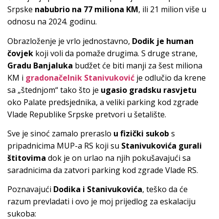
Srpske
nabubrio na 77 miliona KM
, ili 21 milion više u
odnosu na 2024. godinu.
Obrazloženje je vrlo jednostavno,
Dodik je human
čovjek
koji voli da pomaže drugima. S druge strane,
Gradu Banjaluka
budžet će biti manji za šest miliona
KM i
gradonačelnik
Stanivuković
je odlučio da krene
sa „štednjom“ tako što je
ugasio gradsku rasvjetu
oko Palate predsjednika, a veliki parking kod zgrade
Vlade Republike Srpske pretvori u šetalište.
Sve je sinoć zamalo preraslo
u fizički sukob
s
pripadnicima MUP-a RS koji su
Stanivukovića gurali
štitovima
dok je on urlao na njih pokušavajući sa
saradnicima da zatvori parking kod zgrade Vlade RS.
Poznavajući
Dodika i Stanivukovića
, teško da će
razum prevladati i ovo je moj prijedlog za eskalaciju
sukoba: