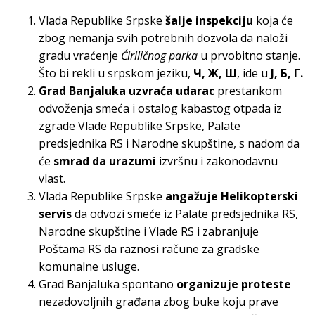
Vlada Republike Srpske
šalje inspekciju
koja će
zbog nemanja svih potrebnih dozvola da naloži
gradu vraćenje
Ćiriličnog parka
u prvobitno stanje.
Što bi rekli u srpskom jeziku,
Ч, Ж, Ш
, ide u
Ј, Б, Г.
Grad Banjaluka uzvraća udarac
prestankom
odvoženja smeća i ostalog kabastog otpada iz
zgrade Vlade Republike Srpske, Palate
predsjednika RS i Narodne skupštine, s nadom da
će
smrad da urazumi
izvršnu i zakonodavnu
vlast.
Vlada Republike Srpske
angažuje Helikopterski
servis
da odvozi smeće iz Palate predsjednika RS,
Narodne skupštine i Vlade RS i zabranjuje
Poštama RS da raznosi račune za gradske
komunalne usluge.
Grad Banjaluka spontano
organizuje proteste
nezadovoljnih građana zbog buke koju prave