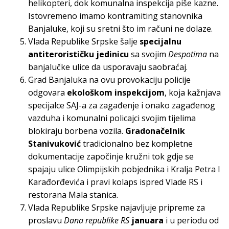
helikopteri, dok komunalna inspekcija piše kazne.
Istovremeno imamo kontramiting stanovnika
Banjaluke, koji su sretni što im računi ne dolaze.
Vlada Republike Srpske šalje
specijalnu
antiterorističku jedinicu
sa svojim
Despotima
na
banjalučke ulice da usporavaju saobraćaj.
Grad Banjaluka na ovu provokaciju policije
odgovara
ekološkom inspekcijom
, koja kažnjava
specijalce SAJ-a za zagađenje i onako zagađenog
vazduha i komunalni policajci svojim tijelima
blokiraju borbena vozila.
Gradonačelnik
Stanivuković
tradicionalno bez kompletne
dokumentacije započinje kružni tok gdje se
spajaju ulice Olimpijskih pobjednika i Kralja Petra I
Karađorđevića i pravi kolaps ispred Vlade RS i
restorana Mala stanica.
Vlada Republike Srpske najavljuje pripreme za
proslavu
Dana republike RS
januara
i u periodu od