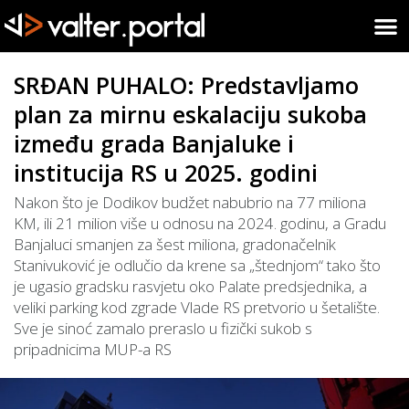
SRĐAN PUHALO: Predstavljamo
plan za mirnu eskalaciju sukoba
između grada Banjaluke i
institucija RS u 2025. godini
Nakon što je Dodikov budžet nabubrio na 77 miliona
KM, ili 21 milion više u odnosu na 2024. godinu, a Gradu
Banjaluci smanjen za šest miliona, gradonačelnik
Stanivuković je odlučio da krene sa „štednjom“ tako što
je ugasio gradsku rasvjetu oko Palate predsjednika, a
veliki parking kod zgrade Vlade RS pretvorio u šetalište.
Sve je sinoć zamalo preraslo u fizički sukob s
pripadnicima MUP-a RS