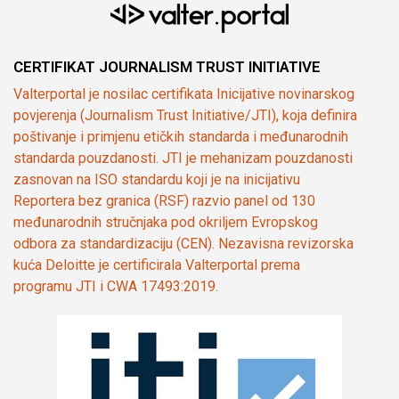
CERTIFIKAT JOURNALISM TRUST INITIATIVE
Valterportal je nosilac certifikata Inicijative novinarskog
povjerenja (Journalism Trust Initiative/JTI), koja definira
poštivanje i primjenu etičkih standarda i međunarodnih
standarda pouzdanosti. JTI je mehanizam pouzdanosti
zasnovan na ISO standardu koji je na inicijativu
Reportera bez granica (RSF) razvio panel od 130
međunarodnih stručnjaka pod okriljem Evropskog
odbora za standardizaciju (CEN). Nezavisna revizorska
kuća Deloitte je certificirala Valterportal prema
programu JTI i CWA 17493:2019.