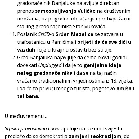
gradonačelnik Banjaluke najavljuje direktan
prenos
samospaljivanja Vulićke
na društvenim
mrežama, uz prigodno obraćanje i protivpožarni
stajling gradonačelnika Stanivukovića.
Poslanik
SNSD-a
Srđan Mazalica
se zatvara u
trafostanicu u Ramićima i
prijeti da će sve dići u
vazduh
i cijelu Krajinu ostaviti bez struje.
Grad Banjaluka najavljuje da ćemo Novu godinu
dočekati
Unplugged
i da je to
genijalna ideja
našeg gradonačelnika
i da se na taj način
vraćamo tradicionalnim vrijednostima iz 18. vijeka,
i da će to privući mnogo turista, pogotovo
amiša i
talibana.
U međuvremenu…
Srpska pravoslavna crkva
apeluje na razum i svijest i
predlaže da se demokratija
zamjeni teokratijom
, do