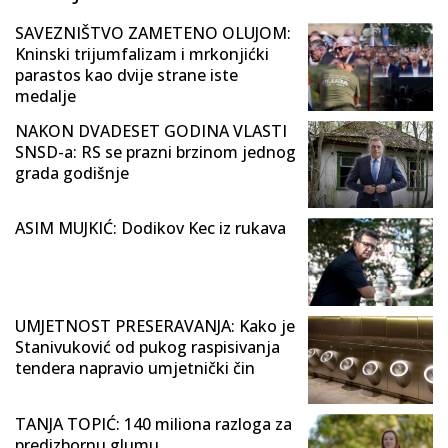
SAVEZNIŠTVO ZAMETENO OLUJOM:
Kninski trijumfalizam i mrkonjićki
parastos kao dvije strane iste
medalje
NAKON DVADESET GODINA VLASTI
SNSD-a: RS se prazni brzinom jednog
grada godišnje
ASIM MUJKIĆ: Dodikov Kec iz rukava
UMJETNOST PRESERAVANJA: Kako je
Stanivuković od pukog raspisivanja
tendera napravio umjetnički čin
TANJA TOPIĆ: 140 miliona razloga za
predizbornu glumu