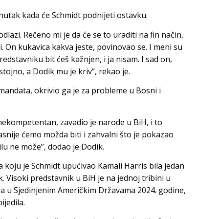
enutak kada će Schmidt podnijeti ostavku.
lazi. Rečeno mi je da će se to uraditi na fin način,
sti. On kukavica kakva jeste, povinovao se. I meni su
edstavniku bit ćeš kažnjen, i ja nisam. I sad on,
tojno, a Dodik mu je kriv”, rekao je.
andata, okrivio ga je za probleme u Bosni i
 nekompetentan, zavadio je narode u BiH, i to
asnije ćemo možda biti i zahvalni što je pokazao
lu ne može”, dodao je Dodik.
a koju je Schmidt upućivao Kamali Harris bila jedan
 Visoki predstavnik u BiH je na jednoj tribini u
ra u Sjedinjenim Američkim Državama 2024. godine,
ijedila.