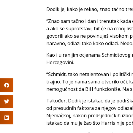
Dodik je, kako je rekao, znao tačno tr
“Znao sam tačno i dan i trenutak kada od
a ako se suprotstavi, bit će na crnoj li
govorili ako se ne povinuješ visokom pr
naravno, odlazi tako kako odlazi. Nedos
Kao i u ranijim ocjenama Schmidtovog m
Hercegovini.
“Schmidt, tako netalentovan i politički
trajno. To je nama samo otvorilo oči, k
nemogućnost da BiH funkcioniše. Na si
Također, Dodik je istakao da je podršk
od presudnih faktora za njegov odlazak.
Njemačkoj, nakon predsjedničkih izbo
istakao da mu je žao što Harris nije pob