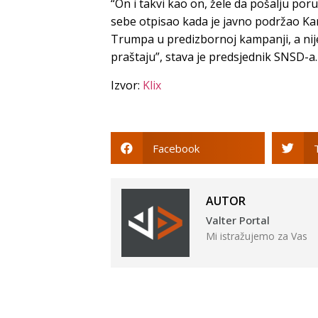
“On i takvi kao on, žele da pošalju por
sebe otpisao kada je javno podržao Kama
Trumpa u predizbornoj kampanji, a nije 
praštaju”, stava je predsjednik SNSD-a.
Izvor:
Klix
Facebook
AUTOR
Valter Portal
Mi istražujemo za Vas