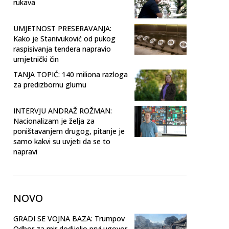
rukava
UMJETNOST PRESERAVANJA:
Kako je Stanivuković od pukog
raspisivanja tendera napravio
umjetnički čin
TANJA TOPIĆ: 140 miliona razloga
za predizbornu glumu
INTERVJU ANDRAŽ ROŽMAN:
Nacionalizam je želja za
poništavanjem drugog, pitanje je
samo kakvi su uvjeti da se to
napravi
NOVO
GRADI SE VOJNA BAZA: Trumpov
Odbor za mir dodijelio prvi ugovor