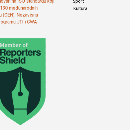
Sport
ovan na ISO standardu koji
Kultura
od 130 međunarodnih
ju (CEN). Nezavisna
 programu JTI i CWA