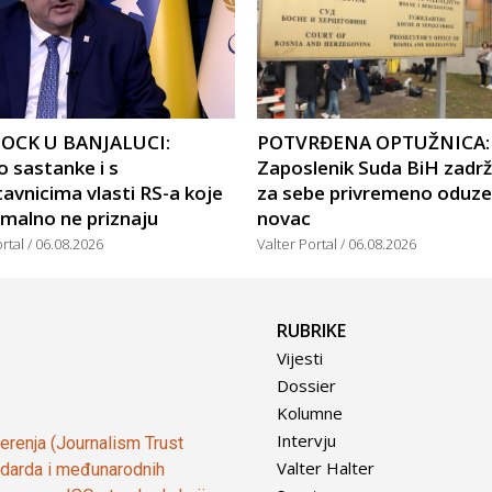
OCK U BANJALUCI:
POTVRĐENA OPTUŽNICA:
 sastanke i s
Zaposlenik Suda BiH zadr
avnicima vlasti RS-a koje
za sebe privremeno oduze
malno ne priznaju
novac
ortal
06.08.2026
Valter Portal
06.08.2026
RUBRIKE
Vijesti
Dossier
Kolumne
Intervju
vjerenja (Journalism Trust
Valter Halter
tandarda i međunarodnih