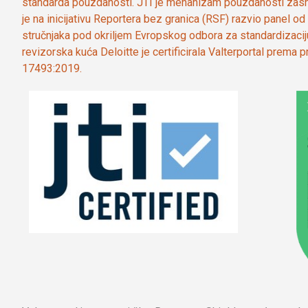
standarda pouzdanosti. JTI je mehanizam pouzdanosti zasn
je na inicijativu Reportera bez granica (RSF) razvio panel 
stručnjaka pod okriljem Evropskog odbora za standardizaci
revizorska kuća Deloitte je certificirala Valterportal prema
17493:2019.