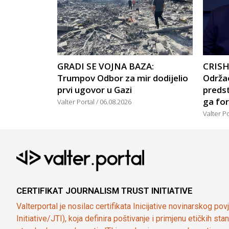
GRADI SE VOJNA BAZA:
CRISH
Trumpov Odbor za mir dodijelio
Održao
prvi ugovor u Gazi
predst
ga for
Valter Portal
06.08.2026
Valter P
CERTIFIKAT JOURNALISM TRUST INITIATIVE
Valterportal je nosilac certifikata Inicijative novinarskog po
Initiative/JTI), koja definira poštivanje i primjenu etičkih s