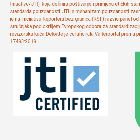
Initiative/JTI), koja definira poštivanje i primjenu etičkih s
standarda pouzdanosti. JTI je mehanizam pouzdanosti zasn
je na inicijativu Reportera bez granica (RSF) razvio panel 
stručnjaka pod okriljem Evropskog odbora za standardizaci
revizorska kuća Deloitte je certificirala Valterportal prema
17493:2019.