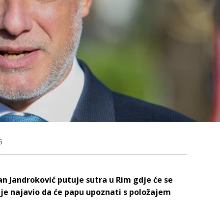
5
n Jandroković putuje sutra u Rim gdje će se
je najavio da će papu upoznati s položajem