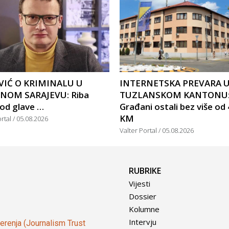
IĆ O KRIMINALU U
INTERNETSKA PREVARA 
NOM SARAJEVU: Riba
TUZLANSKOM KANTONU
 od glave …
Građani ostali bez više od
KM
ortal
05.08.2026
Valter Portal
05.08.2026
RUBRIKE
Vijesti
Dossier
Kolumne
Intervju
vjerenja (Journalism Trust