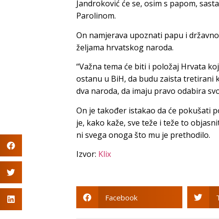
Jandroković će se, osim s papom, sasta
Parolinom.
On namjerava upoznati papu i državnog
željama hrvatskog naroda.
“Važna tema će biti i položaj Hrvata koj
ostanu u BiH, da budu zaista tretirani
dva naroda, da imaju pravo odabira svoj
On je također istakao da će pokušati p
je, kako kaže, sve teže i teže to objasni
ni svega onoga što mu je prethodilo.
Izvor:
Klix
Facebook