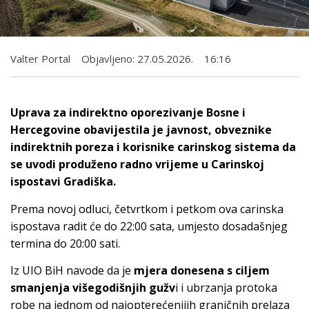
Valter Portal
Objavljeno:
27.05.2026.
16:16
Uprava za indirektno oporezivanje Bosne i
Hercegovine obavijestila je javnost, obveznike
indirektnih poreza i korisnike carinskog sistema da
se uvodi produženo radno vrijeme u Carinskoj
ispostavi Gradiška.
Prema novoj odluci, četvrtkom i petkom ova carinska
ispostava radit će do 22:00 sata, umjesto dosadašnjeg
termina do 20:00 sati.
Iz UIO BiH navode da je
mjera donesena s ciljem
smanjenja višegodišnjih gužv
i i ubrzanja protoka
robe na jednom od najopterećenijih graničnih prelaza