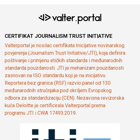
CERTIFIKAT JOURNALISM TRUST INITIATIVE
Valterportal je nosilac certifikata Inicijative novinarskog
povjerenja (Journalism Trust Initiative/JTI), koja definira
poštivanje i primjenu etičkih standarda i međunarodnih
standarda pouzdanosti. JTI je mehanizam pouzdanosti
zasnovan na ISO standardu koji je na inicijativu
Reportera bez granica (RSF) razvio panel od 130
međunarodnih stručnjaka pod okriljem Evropskog
odbora za standardizaciju (CEN). Nezavisna revizorska
kuća Deloitte je certificirala Valterportal prema
programu JTI i CWA 17493:2019.