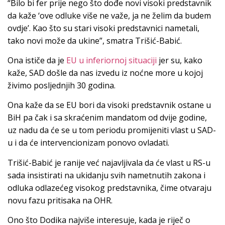
“Bilo bi fer prije nego što dođe novi visoki predstavnik
da kaže ‘ove odluke više ne važe, ja ne želim da budem
ovdje’. Kao što su stari visoki predstavnici nametali,
tako novi može da ukine”, smatra Trišić-Babić.
Ona ističe da je
EU u inferiornoj situaciji
jer su, kako
kaže, SAD došle da nas izvedu iz noćne more u kojoj
živimo posljednjih 30 godina.
Ona kaže da se EU bori da visoki predstavnik ostane u
BiH pa čak i sa skraćenim mandatom od dvije godine,
uz nadu da će se u tom periodu promijeniti vlast u SAD-
u i da će intervencionizam ponovo ovladati.
Trišić-Babić je ranije već najavljivala da će vlast u RS-u
sada insistirati na ukidanju svih nametnutih zakona i
odluka odlazećeg visokog predstavnika, čime otvaraju
novu fazu pritisaka na OHR.
Ono što Dodika najviše interesuje, kada je riječ o