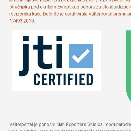
stručnjaka pod okriljem Evropskog odbora za standardizaci
revizorska kuća Deloitte je certificirala Valterportal prema
17493:2019.
Valterportal je ponosni član Reporters Shielda, međunarod