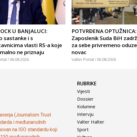
OCK U BANJALUCI:
POTVRĐENA OPTUŽNICA:
 sastanke i s
Zaposlenik Suda BiH zadr
avnicima vlasti RS-a koje
za sebe privremeno oduze
malno ne priznaju
novac
ortal
06.08.2026
Valter Portal
06.08.2026
RUBRIKE
Vijesti
Dossier
Kolumne
Intervju
vjerenja (Journalism Trust
Valter Halter
tandarda i međunarodnih
Sport
ovan na ISO standardu koji
Kultura
od 130 međunarodnih