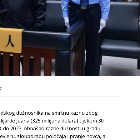
7
gradskog dužnosnika na smrtnu kaznu zbog
ijarde juana (325 milijuna dolara) tijekom 30
93. do 2023. obnašao razne dužnosti u gradu
nevjeru, zlouporabu položaja i pranje novca, a