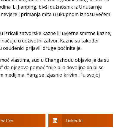
odina. Li Jianping, bivši dužnosnik iz Unutarnje
ronevjere i primanja mita u ukupnom iznosu većem
izricali zatvorske kazne ili uvjetne smrtne kazne,
načuju u doživotni zatvor. Kazne su također
osuđenici prijavili druge počinitelje.
omoć vlastima, sud u Changzhouu objavio je da su
a” da njegova pomoć “nije bila dovoljna da bi se
medijima, Yang se izjasnio krivim i “u svojoj
Twitter
LinkedIn