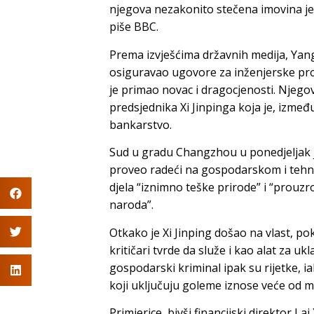
njegova nezakonito stečena imovina jed
piše BBC.
Prema izvješćima državnih medija, Yang
osiguravao ugovore za inženjerske proje
je primao novac i dragocjenosti. Njego
predsjednika Xi Jinpinga koja je, izmeđ
bankarstvo.
Sud u gradu Changzhou u ponedjeljak je 
proveo radeći na gospodarskom i tehn
djela “iznimno teške prirode” i “prouzr
naroda”.
Otkako je Xi Jinping došao na vlast, po
kritičari tvrde da služe i kao alat za u
gospodarski kriminal ipak su rijetke, 
koji uključuju goleme iznose veće od mi
Primjerice, bivši financijski direktor 