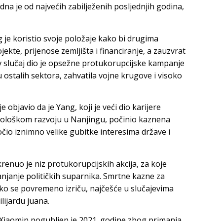
na je od najvećih zabilježenih posljednjih godina,
 je koristio svoje položaje kako bi drugima
kte, prijenose zemljišta i financiranje, a zauzvrat
v slučaj dio je opsežne protukorupcijske kampanje
u ostalih sektora, zahvatila vojne krugove i visoko
objavio da je Yang, koji je veći dio karijere
ološkom razvoju u Nanjingu, počinio kaznena
očio iznimno velike gubitke interesima države i
krenuo je niz protukorupcijskih akcija, za koje
klanjanje političkih suparnika. Smrtne kazne za
iako se povremeno izriču, najčešće u slučajevima
lijardu juana.
Lai Xiaomin pogubljen je 2021. godine zbog primanja