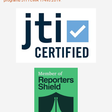
programu JTI i CWA 17493:2019.