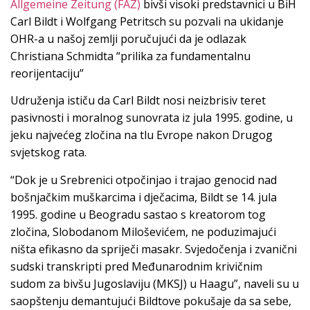
Allgemeine Zeitung (FAZ)
bivši visoki predstavnici u BiH
Carl Bildt i Wolfgang Petritsch su pozvali na ukidanje
OHR-a u našoj zemlji poručujući da je odlazak
Christiana Schmidta “prilika za fundamentalnu
reorijentaciju”
Udruženja ističu da Carl Bildt nosi neizbrisiv teret
pasivnosti i moralnog sunovrata iz jula 1995. godine, u
jeku najvećeg zločina na tlu Evrope nakon Drugog
svjetskog rata.
“Dok je u Srebrenici otpočinjao i trajao genocid nad
bošnjačkim muškarcima i dječacima, Bildt se 14. jula
1995. godine u Beogradu sastao s kreatorom tog
zločina, Slobodanom Miloševićem, ne poduzimajući
ništa efikasno da spriječi masakr. Svjedočenja i zvanični
sudski transkripti pred Međunarodnim krivičnim
sudom za bivšu Jugoslaviju (MKSJ) u Haagu”, naveli su u
saopštenju demantujući Bildtove pokušaje da sa sebe,