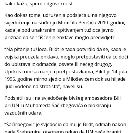
kako kažu, spere odgovornost.
Kao dokaz tome, udruženja podsjećaju na njegovo
svjedočenje na suđenju Momčilu Perišiću 2010. godini,
kada je pod unakrsnim ispitivanjem tužioca javno
priznao da se “čišćenje enklave moglo predvidjeti”.
“Na pitanje tužioca, Bildt je tada potvrdio da se, kada je
vojska preuzela enklavu, moglo pretpostaviti da će doći
do ubistava iz odmazde, osvete ili nečeg drugog.
Uprkos tom saznanju i pretpostavkama, Bildt je 14. jula
1995. godine mirno sjedio s Miloševićem dok su hiljade
ljudi vođene na stratišta”, naveli su.
Podsjetili su i na svjedočenje bivšeg ambasadora BiH
pri UN-u Muhameda Šaćirbegovića o blokiranju
vazdušnih udara.
“Šaćirbegović je svjedočio da mu je Bildt, odmah nakon
pada Srebrenice, otvoreno rekao da UN neće braniti