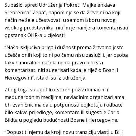
Subašić ispred Udruženja Pokret “Majke enklava
Srebrenica i Žepa”, napominje se da žrtve ni na koji
način ne žele učestvovati u samom izboru novog
visokog predstavnika, niti im je namjera komentarisati
opstanak OHR-a u cijelosti.
“Naša isključiva briga i dužnost prema žrtvama jeste
učešće onih koji to ni po čemu nisu zaslužili, jer osoba
takvih moralnih načela nema pravo bilo šta
komentarisati niti sugerisati kada je riječ o Bosni i
Hercegovini”, istakli su iz udruženja.
Zbog toga su uputili otvoren poziv domaćim i
međunarodnim medijima, nevladinim organizacijama i
bh. zvaničnicima da u potpunosti bojkotuju i odbace
bilo kakve prijedloge, komentare ili sugestije Carla
Bildta u pogledu budućnosti Bosne i Hercegovine.
“Dopustiti njemu da kroji novu tranziciju vlasti u BiH