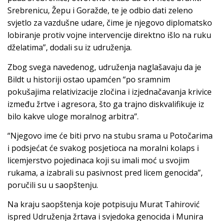
Srebrenicu, Žepu i Goražde, te je odbio dati zeleno
svjetlo za vazdušne udare, čime je njegovo diplomatsko
lobiranje protiv vojne intervencije direktno išlo na ruku
dželatima”, dodali su iz udruženja.
Zbog svega navedenog, udruženja naglašavaju da je
Bildt u historiji ostao upamćen “po sramnim
pokušajima relativizacije zločina i izjednačavanja krivice
između žrtve i agresora, što ga trajno diskvalifikuje iz
bilo kakve uloge moralnog arbitra”.
“Njegovo ime će biti prvo na stubu srama u Potočarima
i podsjećat će svakog posjetioca na moralni kolaps i
licemjerstvo pojedinaca koji su imali moć u svojim
rukama, a izabrali su pasivnost pred licem genocida”,
poručili su u saopštenju.
Na kraju saopštenja koje potpisuju Murat Tahirović
ispred Udruženja žrtava i svjedoka genocida i Munira