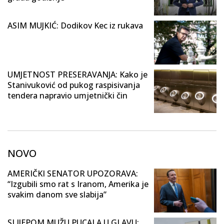
ASIM MUJKIĆ: Dodikov Kec iz rukava
UMJETNOST PRESERAVANJA: Kako je
Stanivuković od pukog raspisivanja
tendera napravio umjetnički čin
NOVO
AMERIČKI SENATOR UPOZORAVA:
“Izgubili smo rat s Iranom, Amerika je
svakim danom sve slabija”
SLIJEPOM MUŽU PUCALA U GLAVU: