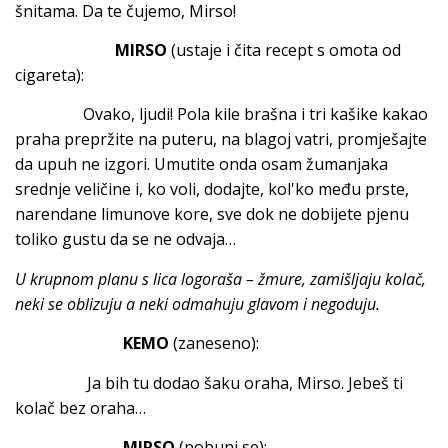
šnitama. Da te čujemo, Mirso!
MIRSO
(ustaje i čita recept s omota od
cigareta):
Ovako, ljudi! Pola kile brašna i tri kašike kakao
praha prepržite na puteru, na blagoj vatri, promješajte
da upuh ne izgori. Umutite onda osam žumanjaka
srednje veličine i, ko voli, dodajte, kol'ko među prste,
narendane limunove kore, sve dok ne dobijete pjenu
toliko gustu da se ne odvaja…
U krupnom planu s lica logoraša – žmure, zamišljaju kolač,
neki se oblizuju a neki odmahuju glavom i negoduju.
KEMO
(zaneseno):
Ja bih tu dodao šaku oraha, Mirso. Jebeš ti
kolač bez oraha…
MIRSO
(pobuni se):