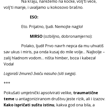
Na kraju, narežemo na kocke, volj'ti veće,
volj'ti manje, i uvaljamo u kokosovo brašno.
ESO:
Eto. Prijatno, ljudi. Nemojte naglo!
MIRSO
(ozbiljno, dobronamjerno):
Polako, ljudi! Prvo navrh nepca da mu uhvatiš
sav ukus i miris, pa onda kusaj do mile volje… Najbolje –
zalij hladnom vodom… ništa himber, boza i kabeza!
Voda!
Logoraši žmureći žvaču nasuho (siti svega).
***
Pokušati umjetnički apsolvirati velike,
traumatične
teme
u antagoniziranom društvu jeste rizik, ali i izazov.
Kako ispričati suštu istinu
, kakva god ona bila, a