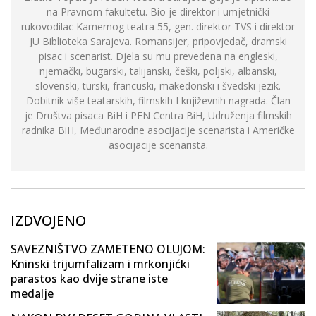
na Pravnom fakultetu. Bio je direktor i umjetnički
rukovodilac Kamernog teatra 55, gen. direktor TVS i direktor
JU Biblioteka Sarajeva. Romansijer, pripovjedač, dramski
pisac i scenarist. Djela su mu prevedena na engleski,
njemački, bugarski, talijanski, češki, poljski, albanski,
slovenski, turski, francuski, makedonski i švedski jezik.
Dobitnik više teatarskih, filmskih I književnih nagrada. Član
je Društva pisaca BiH i PEN Centra BiH, Udruženja filmskih
radnika BiH, Međunarodne asocijacije scenarista i Američke
asocijacije scenarista.
IZDVOJENO
SAVEZNIŠTVO ZAMETENO OLUJOM:
Kninski trijumfalizam i mrkonjićki
parastos kao dvije strane iste
medalje