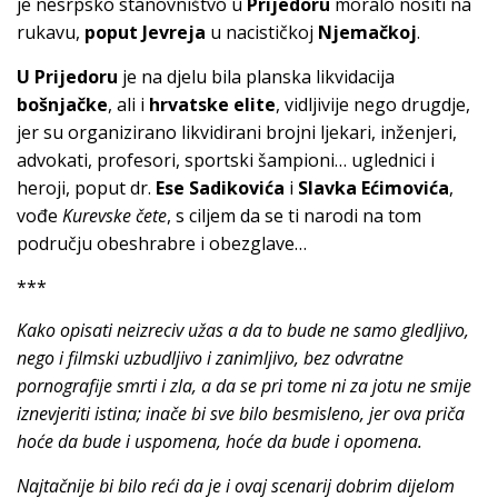
je nesrpsko stanovništvo u
Prijedoru
moralo nositi na
rukavu,
poput Jevreja
u nacističkoj
Njemačkoj
.
U Prijedoru
je na djelu bila planska likvidacija
bošnjačke
, ali i
hrvatske elite
, vidljivije nego drugdje,
jer su organizirano likvidirani brojni ljekari, inženjeri,
advokati, profesori, sportski šampioni… uglednici i
heroji, poput dr.
Ese Sadikovića
i
Slavka Ećimovića
,
vođe
Kurevske čete
, s ciljem da se ti narodi na tom
području obeshrabre i obezglave…
***
Kako opisati neizreciv užas a da to bude ne samo gledljivo,
nego i filmski uzbudljivo i zanimljivo, bez odvratne
pornografije smrti i zla, a da se pri tome ni za jotu ne smije
iznevjeriti istina; inače bi sve bilo besmisleno, jer ova priča
hoće da bude i uspomena, hoće da bude i opomena.
Najtačnije bi bilo reći da je i ovaj scenarij dobrim dijelom