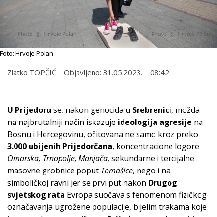
Foto: Hrvoje Polan
Zlatko TOPČIĆ
Objavljeno:
31.05.2023.
08:42
U Prijedoru
se, nakon genocida u
Srebrenici
, možda
na najbrutalniji način iskazuje
ideologija agresije
na
Bosnu i Hercegovinu, očitovana ne samo kroz preko
3.000 ubijenih Prijedorčana
, koncentracione logore
Omarska, Trnopolje, Manjača
, sekundarne i tercijalne
masovne grobnice poput
Tomašice
, nego i na
simboličkoj ravni jer se prvi put nakon
Drugog
svjetskog rata
Evropa suočava s fenomenom fizičkog
označavanja ugrožene populacije, bijelim trakama koje