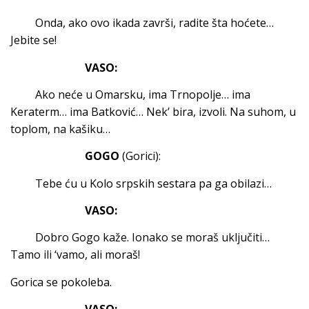
Onda, ako ovo ikada završi, radite šta hoćete…
Jebite se!
VASO:
Ako neće u Omarsku, ima Trnopolje… ima
Keraterm… ima Batković… Nek’ bira, izvoli. Na suhom, u
toplom, na kašiku…
GOGO
(Gorici):
Tebe ću u Kolo srpskih sestara pa ga obilazi…
VASO:
Dobro Gogo kaže. Ionako se moraš uključiti…
Tamo ili ‘vamo, ali moraš!
Gorica se pokoleba.