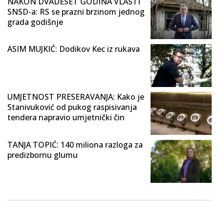
NAKON DVADESET GODINA VLASTI
SNSD-a: RS se prazni brzinom jednog
grada godišnje
ASIM MUJKIĆ: Dodikov Kec iz rukava
UMJETNOST PRESERAVANJA: Kako je
Stanivuković od pukog raspisivanja
tendera napravio umjetnički čin
TANJA TOPIĆ: 140 miliona razloga za
predizbornu glumu