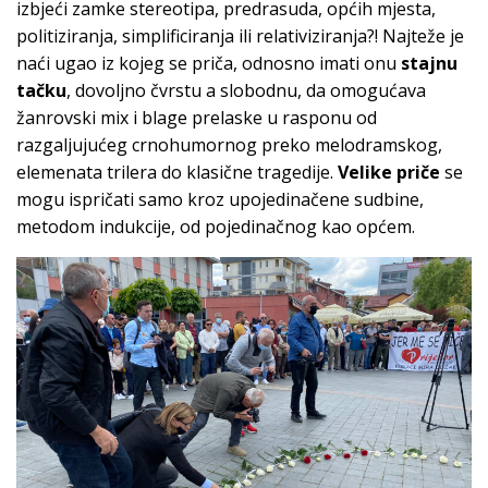
izbjeći zamke stereotipa, predrasuda, općih mjesta,
politiziranja, simplificiranja ili relativiziranja?! Najteže je
naći ugao iz kojeg se priča, odnosno imati onu
stajnu
tačku
, dovoljno čvrstu a slobodnu, da omogućava
žanrovski mix i blage prelaske u rasponu od
razgaljujućeg crnohumornog preko melodramskog,
elemenata trilera do klasične tragedije.
Velike priče
se
mogu ispričati samo kroz upojedinačene sudbine,
metodom indukcije, od pojedinačnog kao općem.