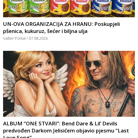
UN-OVA ORGANIZACIJA ZA HRANU: Poskupjeli
pšenica, kukuruz, šećer i biljna ulja
Valter Portal
07.08.2026
ALBUM “ONE STVARI”: Bend Dare & Lil’ Devils
predvođen Darkom Jelisićem objavio pjesmu “Last
Love Song”