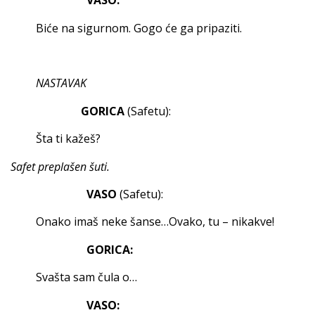
VASO:
Biće na sigurnom. Gogo će ga pripaziti.
NASTAVAK
GORICA
(Safetu):
Šta ti kažeš?
Safet preplašen šuti.
VASO
(Safetu):
Onako imaš neke šanse…Ovako, tu – nikakve!
GORICA:
Svašta sam čula o…
VASO: