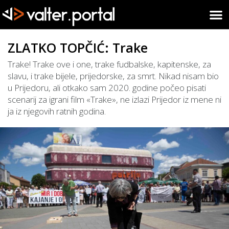
ZLATKO TOPČIĆ: Trake
Trake! Trake ove i one, trake fudbalske, kapitenske, za
slavu, i trake bijele, prijedorske, za smrt. Nikad nisam bio
u Prijedoru, ali otkako sam 2020. godine počeo pisati
scenarij za igrani film «Trake», ne izlazi Prijedor iz mene ni
ja iz njegovih ratnih godina.