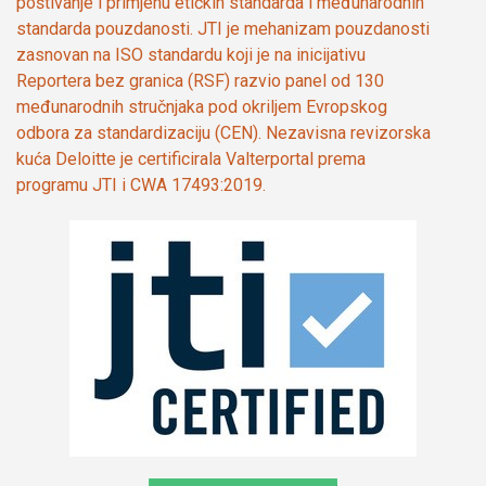
poštivanje i primjenu etičkih standarda i međunarodnih
standarda pouzdanosti. JTI je mehanizam pouzdanosti
zasnovan na ISO standardu koji je na inicijativu
Reportera bez granica (RSF) razvio panel od 130
međunarodnih stručnjaka pod okriljem Evropskog
odbora za standardizaciju (CEN). Nezavisna revizorska
kuća Deloitte je certificirala Valterportal prema
programu JTI i CWA 17493:2019.