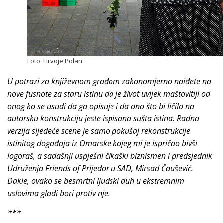
Foto: Hrvoje Polan
U potrazi za književnom građom zakonomjerno naiđete na
nove fusnote za staru istinu da je život uvijek maštovitiji od
onog ko se usudi da ga opisuje i da ono što bi ličilo na
autorsku konstrukciju jeste ispisana sušta istina. Radna
verzija sljedeće scene je samo pokušaj rekonstrukcije
istinitog događaja iz Omarske kojeg mi je ispričao bivši
logoraš, a sadašnji uspješni čikaški biznismen i predsjednik
Udruženja Friends of Prijedor u SAD, Mirsad Čaušević.
Dakle, ovako se besmrtni ljudski duh u ekstremnim
uslovima gladi bori protiv nje.
***