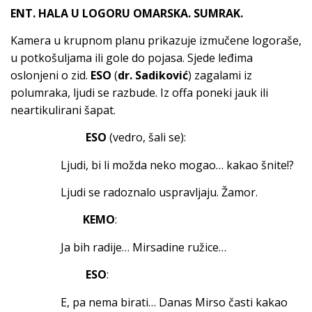
ENT. HALA U LOGORU OMARSKA. SUMRAK.
Kamera u krupnom planu prikazuje izmučene logoraše,
u potkošuljama ili gole do pojasa. Sjede leđima
oslonjeni o zid.
ESO
(
dr. Sadiković
) zagalami iz
polumraka, ljudi se razbude. Iz offa poneki jauk ili
neartikulirani šapat.
ESO
(vedro, šali se):
Ljudi, bi li možda neko mogao… kakao šnite!?
Ljudi se radoznalo uspravljaju. Žamor.
KEMO
:
Ja bih radije… Mirsadine ružice…
ESO
:
E, pa nema birati… Danas Mirso časti kakao