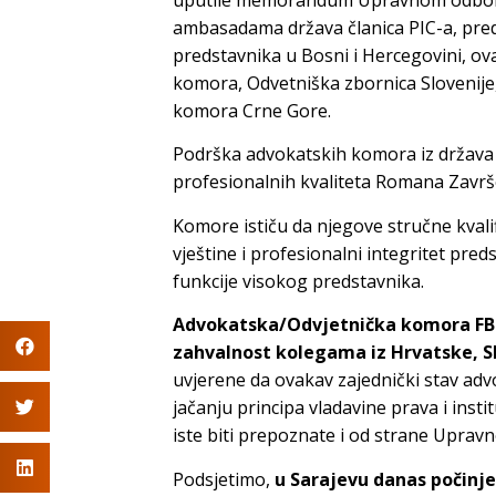
ambasadama država članica PIC-a, pre
predstavnika u Bosni i Hercegovini, ova
komora, Odvetniška zbornica Slovenije
komora Crne Gore.
Podrška advokatskih komora iz država 
profesionalnih kvaliteta Romana Završe
Komore ističu da njegove stručne kval
vještine i profesionalni integritet pre
funkcije visokog predstavnika.
Advokatska/Odvjetnička komora FBi
zahvalnost kolegama iz Hrvatske, Slo
uvjerene da ovakav zajednički stav adv
jačanju principa vladavine prava i insti
iste biti prepoznate i od strane Uprav
Podsjetimo,
u Sarajevu danas počinj