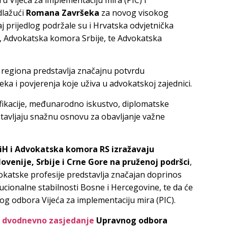
dlažući
Romana Završeka
za novog visokog
j prijedlog podržale su i Hrvatska odvjetnička
, Advokatska komora Srbije, te Advokatska
regiona predstavlja značajnu potvrdu
ka i povjerenja koje uživa u advokatskoj zajednici.
ifikacije, međunarodno iskustvo, diplomatske
dstavljaju snažnu osnovu za obavljanje važne
H i Advokatska komora RS izražavaju
venije, Srbije i Crne Gore na pruženoj podršci
,
okatske profesije predstavlja značajan doprinos
tucionalne stabilnosti Bosne i Hercegovine, te da će
nog odbora Vijeća za implementaciju mira (PIC).
e
dvodnevno zasjedanje
Upravnog odbora