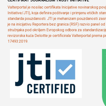
CERTIFIKAT JOURNALISM TRUST INITIATIVE
Valterportal je nosilac certifikata Inicijative novinarskog po
Initiative/JTI), koja definira poštivanje i primjenu etičkih s
standarda pouzdanosti. JTI je mehanizam pouzdanosti zasn
je na inicijativu Reportera bez granica (RSF) razvio panel 
stručnjaka pod okriljem Evropskog odbora za standardizaci
revizorska kuća Deloitte je certificirala Valterportal prema
17493:2019.