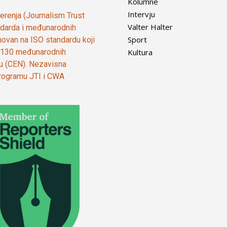
Kolumne
Intervju
vjerenja (Journalism Trust
Valter Halter
tandarda i međunarodnih
Sport
ovan na ISO standardu koji
Kultura
od 130 međunarodnih
ju (CEN). Nezavisna
 programu JTI i CWA