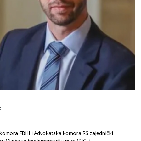
2
komora FBiH i Advokatska komora RS zajednički
ijeća za implementaciju mira (PIC) i