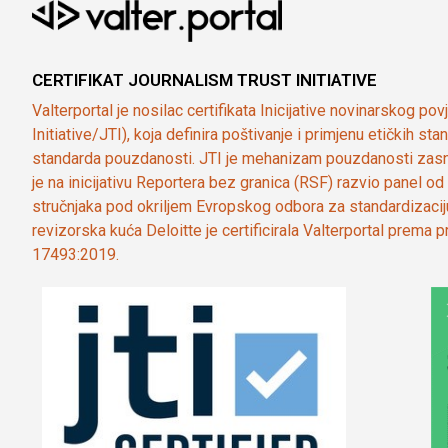
CERTIFIKAT JOURNALISM TRUST INITIATIVE
Valterportal je nosilac certifikata Inicijative novinarskog po
Initiative/JTI), koja definira poštivanje i primjenu etičkih s
standarda pouzdanosti. JTI je mehanizam pouzdanosti zasn
je na inicijativu Reportera bez granica (RSF) razvio panel 
stručnjaka pod okriljem Evropskog odbora za standardizaci
revizorska kuća Deloitte je certificirala Valterportal prema
17493:2019.