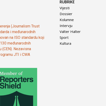
RUBRIKE
Vijesti
Dossier
Kolumne
Intervju
vjerenja (Journalism Trust
Valter Halter
tandarda i međunarodnih
Sport
ovan na ISO standardu koji
Kultura
od 130 međunarodnih
ju (CEN). Nezavisna
 programu JTI i CWA