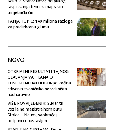
Kako je Stanivuković od pukog
raspisivanja tendera napravio
umjetnički čin
TANJA TOPIĆ: 140 miliona razloga
za predizbornu glumu
NOVO
OTKRIVENI REZULTATI TAJNOG
GLASANJA VATIKANA O
FENOMENU MEĐUGORJA: Većina
crkvenih zvaničnika ne vidi ništa
nadnaravno
VIŠE POVRIJEĐENIH: Sudar tri
vozila na magistralnom putu
Stolac – Neum, saobraćaj
potpuno obustavljen
STANJE NA CESTAMA: Duge