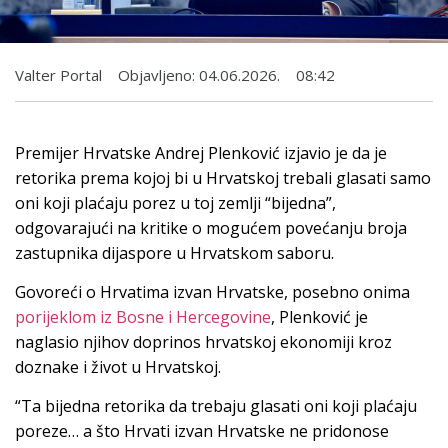
Valter Portal
Objavljeno:
04.06.2026.
08:42
Premijer Hrvatske Andrej Plenković izjavio je da je
retorika prema kojoj bi u Hrvatskoj trebali glasati samo
oni koji plaćaju porez u toj zemlji “bijedna”,
odgovarajući na kritike o mogućem povećanju broja
zastupnika dijaspore u Hrvatskom saboru.
Govoreći o Hrvatima izvan Hrvatske, posebno onima
porijeklom iz Bosne i Hercegovine
, Plenković je
naglasio njihov doprinos hrvatskoj ekonomiji kroz
doznake i život u Hrvatskoj.
“Ta bijedna retorika da trebaju glasati oni koji plaćaju
poreze… a što Hrvati izvan Hrvatske ne pridonose