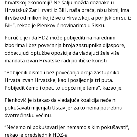
hrvatskoj ekonomiji? Ne šalju možda doznake u
Hrvatsku? Zar Hrvati iz BiH, naša braća, nisu bitni, ima
ih više od milion koji žive u Hrvatskoj, a porijeklom su iz
BiH”, rekao je Plenković novinarima u Sisku.
Poručio je i da HDZ može pobijediti na narednim
izborima i bez povećanja broja zastupnika dijaspore,
odbacujući optužbe opozicije da vladajući žele više
mandata izvan Hrvatske radi političke koristi.
“Pobijedili bismo i bez povećanja broja zastupnika
Hrvata izvan Hrvatske, kao i posljednja tri puta.
Pobijedit ćemo i opet, to uopće nije tema”, kazao je.
Plenković je istakao da vladajuća koalicija neće ni
pokušavati mijenjati Ustav jer za to nema potrebnu
dvotrećinsku većinu.
“Nećemo ni pokušavati jer nemamo s kim pokušavati”,
rekao je predsjednik HDZ-a.