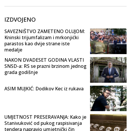
IZDVOJENO
SAVEZNIŠTVO ZAMETENO OLUJOM:
Kninski trijumfalizam i mrkonjićki
parastos kao dvije strane iste
medalje
NAKON DVADESET GODINA VLASTI
SNSD-a: RS se prazni brzinom jednog
grada godišnje
ASIM MUJKIĆ: Dodikov Kec iz rukava
UMJETNOST PRESERAVANJA: Kako je
Stanivuković od pukog raspisivanja
tendera napravio umjetnički čin